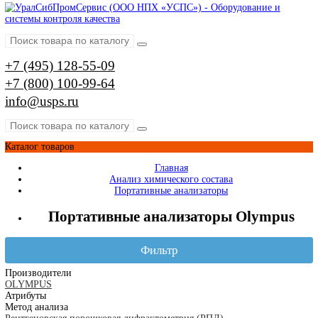
Упаковочные машины для шариков
Моечные машины
Туннельные моечные машины
Ультразвуковые ванны
Оптические измерительные системы
Видеоизмерительные системы
Измерительные микроскопы
Профильные проекторы
Визуальный контроль
Видеоэндоскопы
Наборы ВИК (визуально-измерительный контроль
Измерение глубины трещин
Коррозионный мониторинг
Производители
AFFRI
ARUN Technology
AXR
BRUKER
EDDYFI
GALDABINI
GE
HELLING
HITACHI
IBERTEST