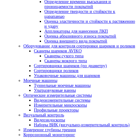
Размагничивающие установки
Системы УФ-освещения
Расходные материалы для магнитопорошков
контроля
Принадлежности для МПД
Приборы для вихретокового контроля
Вихретоковые дефектоскопы
Вихретоковые дефектоскопы Craftest
Вихретоковое оборудование IBG
Зонды и катушки для вихретокового ко
Дефектоскопы на вихретоковых матрицах
Многофункциональные вихретоковые дефек
Контроль коррозии трубопроводов под изол
Контроль изоляции и покрытий
Комплектующие Elcometer
Приборы для контроля толщины сухих покр
Толщиномеры покрытий Karl Deutsch
Толщиномеры покрытий Elcometer
Толщиномеры покрытий Константа
Толщиномеры покрытий AKASCAN
Приборы для контроля качества покрытий
Контроль сплошности покрытий
Контроль толщины мокрого слоя
Контроль толщины порошковых покры