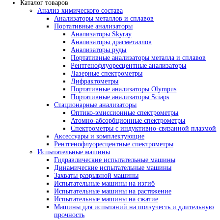
Доставка и оплата
Лизинг
Политика ценообразования
Контакты
Каталог товаров
Анализ химического состава
Анализаторы металлов и сплавов
Портативные анализаторы
Анализаторы Skyray
Анализаторы драгметаллов
Анализаторы руды
Портативные анализаторы металла и с
Рентгенофлуоресцентные анализаторы
Лазерные спектрометры
Дифрактометры
Портативные анализаторы Olympus
Портативные анализаторы Sciaps
Стационарные анализаторы
Оптико-эмиссионные спектрометры
Атомно-абсорбционные спектрометры
Спектрометры с индуктивно-связанно
Аксессуары и комплектующие
Рентгенофлуоресцентные спектрометры
Испытательные машины