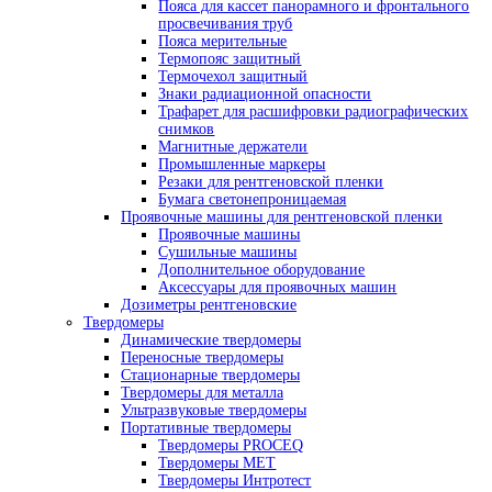
Промышленная рентгеновская пленка
AGFA
Kodak
Тасма
Рентгено-телевизионные системы
Камеры биологической защиты
Рентгено-телевизионные системы сери
YXLON
Рентгено-телевизионные системы сери
BOSELLO
Рентгеновские проявители и фиксажи
Ручная проявка
Машинная проявка
Усиливающие экраны
Экраны усиливающие флюоресцентны
Экраны усиливающие свинцовые
Принадлежности для радиографического кон
Денситометры
Фотофонари
Маркировочные знаки
Эталоны чувствительности
Универсальные шаблоны радиографа
Кассеты для рентгеновской пленки
Пояса для кассет панорамного и фронт