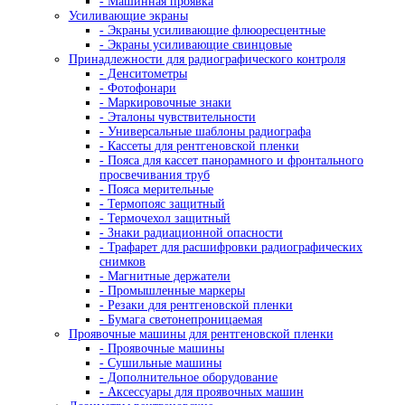
- Прямые микроскопы Nexcope
- Прямые микроскопы Nikon
Лабораторные микроскопы
Стереомикроскопы
- Лабораторные стереомикроскопы
- Стереомикроскопы Nexcope
- Стереомикроскопы Nikon
Сканирующие электронные микроскопы
Инвертированные микроскопы
- Инвертированные микроскопы Nexcope
- Инвертированные микроскопы Nikon
Инспекционные микроскопы
- Промышленные микроскопы
Микроскопы для металлографии
Поляризационные микроскопы
- Поляризационные микроскопы для минера
- Поляризационные микроскопы Nexcope
Флуоресцентные микроскопы
Для контроля минералов
Фазово-контрастные микроскопы
Для работы в проходящем и отраженном свете
Темнопольные микроскопы
ДИК микроскопы
LED-микроскопы