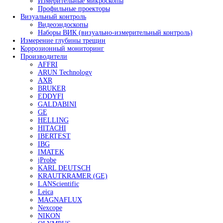
Ультразвуковые твердомеры
Портативные твердомеры
- Твердомеры PROCEQ
- Твердомеры МЕТ
- Твердомеры Интротест
- Твердомеры Машпроект
Твердомер по Бриннелю
Твердомеры по Виккерсу
Твердомеры по Роквеллу
Универсальные твердомеры
Портальные твердомеры
Дополнительное оборудование для твердомеров
Оборудование для капиллярного контроля
Стенды для ручного капиллярного контроля
Линии капиллярного контроля
Системы УФ-освещения
Системы водоподготовки и очистки воды
Принадлежности для капиллярной дефектоскопии
Расходные материалы
Оборудование для магнитопорошкового контроля
Магнитопорошковые дефектоскопы
- Переносные магнитопорошковые дефектос
- Стационарные магнитопорошковые дефект
Электромагниты для магнитопорошковой дефекто