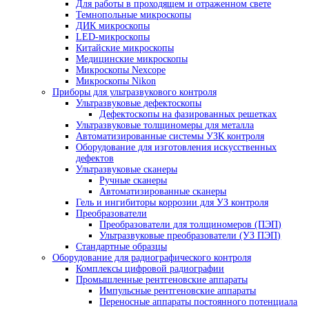
Стереомикроскопы Nexcope
Стереомикроскопы Nikon
Сканирующие электронные микроскопы
Инвертированные микроскопы
Инвертированные микроскопы Nexcop
Инвертированные микроскопы Nikon
Инспекционные микроскопы
Промышленные микроскопы
Микроскопы для металлографии
Поляризационные микроскопы
Поляризационные микроскопы для
минералогии
Поляризационные микроскопы Nexcop
Флуоресцентные микроскопы
Для контроля минералов
Фазово-контрастные микроскопы
Для работы в проходящем и отраженном све
Темнопольные микроскопы
ДИК микроскопы
LED-микроскопы
Китайские микроскопы
Медицинские микроскопы
Микроскопы Nexcope
Микроскопы Nikon
Приборы для ультразвукового контроля