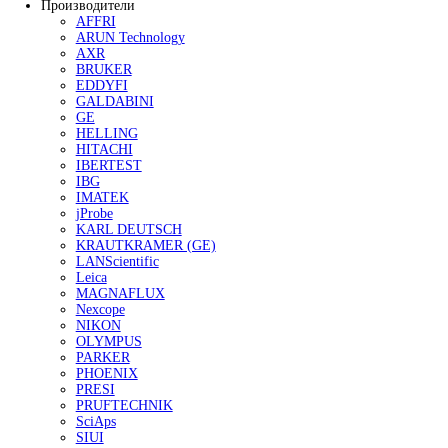
Контроль профиля поверхности
Контроль чистоты поверхности
Контроль адгезии покрытий
Контроль условий окружающей среды
Наборы инспекционного оборудования
Аксессуары для оборудования по конт
изоляции покрытий
Приборы для испытания покрытий
Определение степени измельчения
Измерения вязкости и текучести матер
Определение плотности
Определение времени высыхания и
проницаемости покрытий
Определение твердости и стойкости к
царапанью
Оценка эластичности и стойкости к ра
и удару
Аппликаторы для нанесения ЛКП
Оценка абразивного износа покрытий
Оценка внешнего вида покрытий
Оборудование для контроля сортировки шариков и
Сканеры шариков AVIKO
Сканеры сухого типа
Сканеры мокрого типа