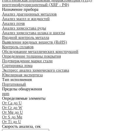
IBG
IMATEK
jProbe
KARL DEUTSCH
KRAUTKRAMER (GE)
LANScientific
Leica
MAGNAFLUX
Nexcope
NIKON
OLYMPUS
PARKER
PHOENIX
PRESI
PRUFTECHNIK
SciAps
SIUI
SKYRAY
THERMO SCIENTIFIC NITON
Vizaar
WEIYI
YXLON
ZETEC
ДРУГИЕ