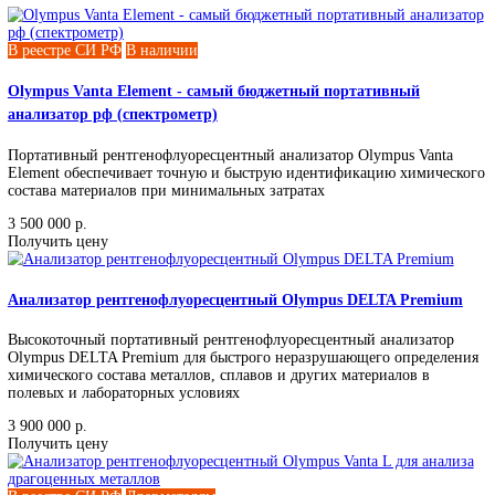
Анализ драгоценных металлов
Анализ масел и жидкостей
Анализ почв
Анализ химсостава руды
Анализ химсостава шлака и шихты
Входной контроль металла
Выявление вредных веществ (RoHS)
Контроль сплавов
Обследование металлических конструкций
Определение толщины покрытия
Подтверждение марки стали
Сортировка лома
Экспресс анализ химического состава
Ювелирная экспертиза
Тип исполнения
Портативный
Пределы обнаружения
ppm
Определяемые элементы
От Ca до U
От Cr до W
От Mg до U
От S до Mg
От Ti до U