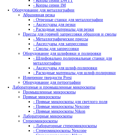
ZETEC
ДРУГИЕ
Китай
КРАФТЕСТ
Россия
+7 (495) 128-55-09
+7 (800) 100-99-64
Назад
Анализ химического состава
Анализаторы металлов и сплавов
Портативные анализаторы
- Анализаторы Skyray
- Анализаторы драгметаллов
- Анализаторы руды
- Портативные анализаторы металла и сплав
- Рентгенофлуоресцентные анализаторы
- Лазерные спектрометры
- Дифрактометры
- Портативные анализаторы Olympus
- Портативные анализаторы Sciaps
Стационарные анализаторы
- Оптико-эмиссионные спектрометры