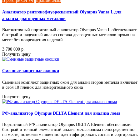
Скорость анализа, сек
Поддержка пользовательских калибровок
да
Сертификация:
СИ РФ
Гарантия, мес.
Пробоподготовка
Нет/минимальная
Количество образцов для анализа
Товаров:
22
Применить
Промышленные решения
Анализ химического состава
- Анализаторы металлов и спл
Портативные анализаторы
- Стационарные анализаторы
-
Аксессуары и комплектующие
- Рентгенофлуоресцентные
спектрометры
Испытательные машины
Оборудование для
металлографии
Лабораторные и промышленные микроскопы
для ультразвукового контроля
Оборудование для радиографич