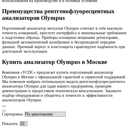
+7 (800) 100-99-64
info@usps.ru
Каталог
товаров
Главная
Анализ химического состава
Портативные анализаторы
Портативные анализаторы Olym
Фильтр
Производители
OLYMPUS
Атрибуты
Метод анализа
Рентгеновская порошковая дифрактометрия (РПД)
рентгенофлуоресцентный (XRF - РФ)
Назначение прибора