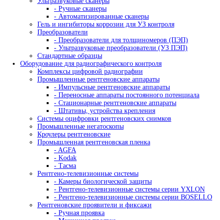
- Станки для U, V надрезов
Копры с падающим грузом
- Копры серии DWTT
- Копры серии IM
Оборудование для металлографии
Абразивная резка
- Отрезные станки для металлографии
- Аксессуары для резки
- Расходные материалы для резки
Прессы для горячей запрессовки образцов и смол
- Металлографические прессы
- Аксессуары для запрессовки
- Смолы для запрессовки
Оборудование для шлифовки и полировки
- Шлифовально полировальные станки для
металлографии
- Аксессуары для шлиф-полировки
- Расходные материалы для шлиф-полировки
Измерение твердости Presi
Оборудование для петрографии
Лабораторные и промышленные микроскопы
Промышленные микроскопы
Прямые микроскопы
- Прямые микроскопы для светлого поля