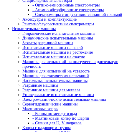
HITACHI
IBERTEST
IBG
IMATEK
jProbe
KARL DEUTSCH
KRAUTKRAMER (GE)
LANScientific
Leica
MAGNAFLUX
Nexcope
NIKON
OLYMPUS
PARKER
PHOENIX
PRESI
PRUFTECHNIK
SciAps
SIUI
SKYRAY
THERMO SCIENTIFIC NITON
Vizaar
WEIYI
YXLON