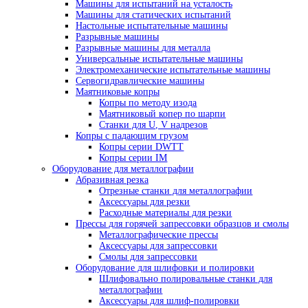
Гидравлические испытательные машины
Динамические испытательные машины
Захваты разрывной машины
Испытательные машины на изгиб
Испытательные машины на растяжение
Испытательные машины на сжатие
Машины для испытаний на ползучесть и дл
прочность
Машины для испытаний на усталость
Машины для статических испытаний
Настольные испытательные машины
Разрывные машины
Разрывные машины для металла
Универсальные испытательные машины
Электромеханические испытательные маши
Сервогидравлические машины
Маятниковые копры
Копры по методу изода
Маятниковый копер по шарпи
Станки для U, V надрезов
Копры с падающим грузом
Копры серии DWTT
Копры серии IM
Оборудование для металлографии