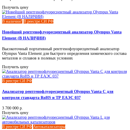
Назначение и применение
Анализаторы металлов Olympus широко применяются в метал
машиностроении, энергетике и переработке вторсырья. С их
выполняют входной контроль сырья, проверку марки сплава (
анализ готовой продукции и экспресс-идентификацию элеме
Рентгенофлуоресцентные спектрометры Olympus серий Vanta и
отличаются устойчивостью к пыли, вибрации и перепадам
температуры, что делает их оптимальным решением для
использования на производстве и в полевых условиях.
Преимущества рентгенофлуоресцентн
анализаторов Olympus
Портативный анализатор металлов Olympus сочетает в себе в
точность измерений, простоту интерфейса и минимальные тр
к подготовке образца. Приборы оснащены мощными детекто
функцией автоматической калибровки и беспроводной перед
данных. Прочный корпус и влагозащита гарантируют надёжн
длительной эксплуатации.
Купить анализатор Olympus в Москве