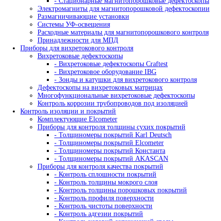
- Штативы, устройства крепления
Системы оцифровки рентгеновских снимков
Промышленные негатоскопы
Кроулеры рентгеновские
Промышленная рентгеновская пленка
- AGFA
- Kodak
- Тасма
Рентгено-телевизионные системы
- Камеры биологической защиты
- Рентгено-телевизионные системы серии 
- Рентгено-телевизионные системы серии 
Рентгеновские проявители и фиксажи
- Ручная проявка
- Машинная проявка
Усиливающие экраны
- Экраны усиливающие флюоресцентные
- Экраны усиливающие свинцовые
Принадлежности для радиографического контроля
- Денситометры
- Фотофонари
- Маркировочные знаки
- Эталоны чувствительности
- Универсальные шаблоны радиографа