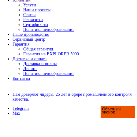
- Контроль чистоты поверхности
- Контроль адгезии покрытий
- Контроль условий окружающей среды
- Наборы инспекционного оборудования
- Аксессуары для оборудования по контролю
изоляции покрытий
Приборы для испытания покрытий
- Определение степени измельчения
- Измерения вязкости и текучести материало
- Определение плотности
- Определение времени высыхания и прониц
покрытий
- Определение твердости и стойкости к цар
- Оценка эластичности и стойкости к растя
удару
- Аппликаторы для нанесения ЛКП
- Оценка абразивного износа покрытий
- Оценка внешнего вида покрытий
Оборудование для контроля сортировки шариков и роли
Сканеры шариков AVIKO
- Сканеры сухого типа
- Сканеры мокрого типа
Сортировщики шариков (по диаметру)
Сортировщики роликов