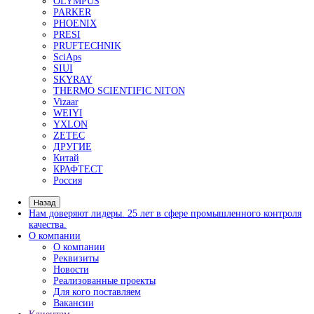
Размагничивающие установки
Системы УФ-освещения
Расходные материалы для магнитопорошкового ко
Принадлежности для МПД
Приборы для вихретокового контроля
Вихретоковые дефектоскопы
- Вихретоковые дефектоскопы Craftest
- Вихретоковое оборудование IBG
- Зонды и катушки для вихретокового контр
Дефектоскопы на вихретоковых матрицах
Многофункциональные вихретоковые дефектоско
Контроль коррозии трубопроводов под изоляцией
Контроль изоляции и покрытий
Комплектующие Elcometer
Приборы для контроля толщины сухих покрытий
- Толщиномеры покрытий Karl Deutsch
- Толщиномеры покрытий Elcometer
- Толщиномеры покрытий Константа
- Толщиномеры покрытий AKASCAN
Приборы для контроля качества покрытий
- Контроль сплошности покрытий
- Контроль толщины мокрого слоя
- Контроль толщины порошковых покрытий
- Контроль профиля поверхности