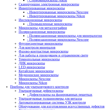
- Атомно-абсорбционные спектрометры
- Спектрометры с индуктивно-связанной пл
Аксессуары и комплектующие
Рентгенофлуоресцентные спектрометры
Испытательные машины
Гидравлические испытательные машины
Динамические испытательные машины
Захваты разрывной машины
Испытательные машины на изгиб
Испытательные машины на растяжение
Испытательные машины на сжатие
Машины для испытаний на ползучесть и длитель
прочность
Машины для испытаний на усталость
Машины для статических испытаний
Настольные испытательные машины
Разрывные машины
Разрывные машины для металла
Универсальные испытательные машины
Электромеханические испытательные машины
Сервогидравлические машины
Маятниковые копры
- Копры по методу изода
- Маятниковый копер по шарпи