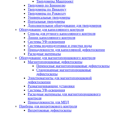
просвечивания труб
Пояса мерительные
Термопояс защитный
Термочехол защитный
Знаки радиационной опасности
Трафарет для расшифровки радиографи
снимков
Магнитные держатели
Промышленные маркеры
Резаки для рентгеновской пленки
Бумага светонепроницаемая
Проявочные машины для рентгеновской пле
Проявочные машины
Сушильные машины
Дополнительное оборудование
Аксессуары для проявочных машин
Дозиметры рентгеновские
Твердомеры
Динамические твердомеры
Переносные твердомеры
Стационарные твердомеры
Твердомеры для металла
Ультразвуковые твердомеры
Портативные твердомеры