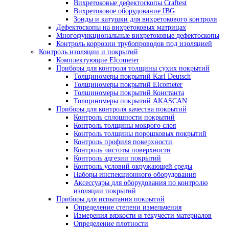
Твердомеры PROCEQ
Твердомеры МЕТ
Твердомеры Интротест
Твердомеры Машпроект
Твердомер по Бриннелю
Твердомеры по Виккерсу
Твердомеры по Роквеллу
Универсальные твердомеры
Портальные твердомеры
Дополнительное оборудование для твердоме
Оборудование для капиллярного контроля
Стенды для ручного капиллярного контроля
Линии капиллярного контроля
Системы УФ-освещения
Системы водоподготовки и очистки воды
Принадлежности для капиллярной дефектос
Расходные материалы
Оборудование для магнитопорошкового контроля
Магнитопорошковые дефектоскопы
Переносные магнитопорошковые дефек
Стационарные магнитопорошковые
дефектоскопы
Электромагниты для магнитопорошковой
дефектоскопии