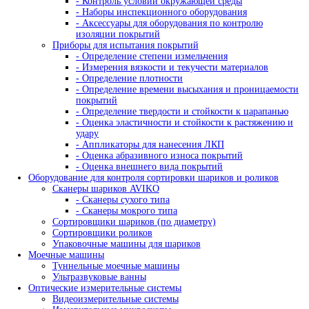
- Кассеты для рентгеновской пленки
- Пояса для кассет панорамного и фронтальн
просвечивания труб
- Пояса мерительные
- Термопояс защитный
- Термочехол защитный
- Знаки радиационной опасности
- Трафарет для расшифровки радиографичес
снимков
- Магнитные держатели
- Промышленные маркеры
- Резаки для рентгеновской пленки
- Бумага светонепроницаемая
Проявочные машины для рентгеновской пленки
- Проявочные машины
- Сушильные машины
- Дополнительное оборудование
- Аксессуары для проявочных машин
Дозиметры рентгеновские
Твердомеры
Динамические твердомеры
Переносные твердомеры
Стационарные твердомеры
Твердомеры для металла