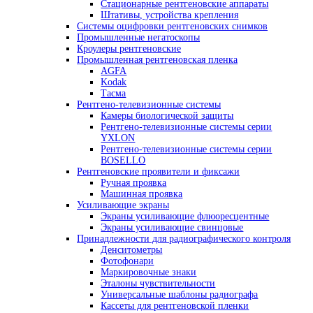
Ультразвуковые дефектоскопы
Дефектоскопы на фазированных решет
Ультразвуковые толщиномеры для металла
Автоматизированные системы УЗК контроля
Оборудование для изготовления искусствен
дефектов
Ультразвуковые сканеры
Ручные сканеры
Автоматизированные сканеры
Гель и ингибиторы коррозии для УЗ контрол
Преобразователи
Преобразователи для толщиномеров (
Ультразвуковые преобразователи (УЗ 
Стандартные образцы
Оборудование для радиографического контроля
Комплексы цифровой радиографии
Промышленные рентгеновские аппараты
Импульсные рентгеновские аппараты
Переносные аппараты постоянного пот
Стационарные рентгеновские аппараты
Штативы, устройства крепления
Системы оцифровки рентгеновских снимков
Промышленные негатоскопы
Кроулеры рентгеновские