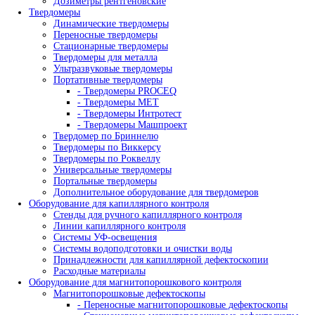
Китайские микроскопы
Медицинские микроскопы
Микроскопы Nexcope
Микроскопы Nikon
Приборы для ультразвукового контроля
Ультразвуковые дефектоскопы
- Дефектоскопы на фазированных решетках
Ультразвуковые толщиномеры для металла
Автоматизированные системы УЗК контроля
Оборудование для изготовления искусственных де
Ультразвуковые сканеры
- Ручные сканеры
- Автоматизированные сканеры
Гель и ингибиторы коррозии для УЗ контроля
Преобразователи
- Преобразователи для толщиномеров (ПЭП)
- Ультразвуковые преобразователи (УЗ ПЭП)
Стандартные образцы
Оборудование для радиографического контроля
Комплексы цифровой радиографии
Промышленные рентгеновские аппараты
- Импульсные рентгеновские аппараты
- Переносные аппараты постоянного потенц
- Стационарные рентгеновские аппараты