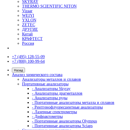
Сортировщики шариков (по диаметру)
Сортировщики роликов
Упаковочные машины для шариков
Моечные машины
Туннельные моечные машины
Ультразвуковые ванны
Оптические измерительные системы
Видеоизмерительные системы
Измерительные микроскопы
Профильные проекторы
Визуальный контроль
Видеоэндоскопы
Наборы ВИК (визуально-измерительный кон
Измерение глубины трещин
Коррозионный мониторинг
Производители
AFFRI
ARUN Technology
AXR
BRUKER
EDDYFI
GALDABINI
GE
HELLING