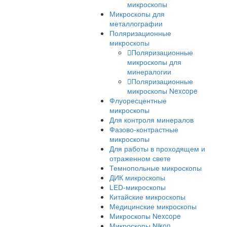
Прямые микроско
Nikon
Лабораторные микроско
Стереомикроскопы
Лабораторные
стереомикроскопы
Стереомикроскоп
Nexcope
Стереомикроскоп
Nikon
Сканирующие электронн
микроскопы
Инвертированные
микроскопы
Инвертированные
микроскопы Nexcop
Инвертированные
микроскопы Nikon
Инспекционные микроск
Промышленные
микроскопы