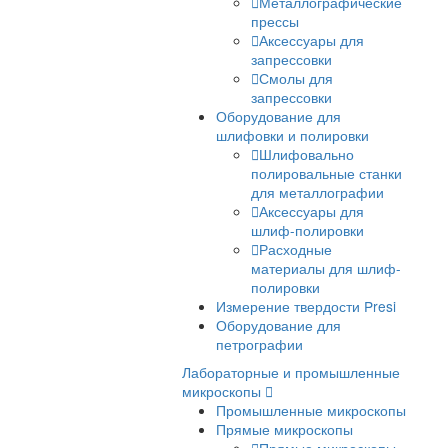
Копры серии IM
Оборудование для
металлографии
Абразивная резка
Отрезные станки д
металлографии
Аксессуары для ре
Расходные
материалы для резк
Прессы для горячей
запрессовки образцов и
смолы
Металлографичес
прессы
Аксессуары для
запрессовки
Смолы для
запрессовки
Оборудование для