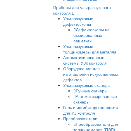
Микроскопы для
металлографии
Поляризационные
микроскопы
Поляризационные
микроскопы для
минералогии
Поляризационные
микроскопы Nexcop
Флуоресцентные
микроскопы
Для контроля минералов
Фазово-контрастные
микроскопы
Для работы в проходяще
отраженном свете
Темнопольные микроско
ДИК микроскопы
LED-микроскопы
Китайские микроскопы