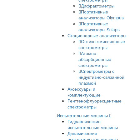
Рентгенофлуоресце
анализаторы
Лазерные
спектрометры
Дифрактометры
Портативные
анализаторы Olymp
Портативные
анализаторы Sciaps
Стационарные анализат
Оптико-эмиссионн
спектрометры
Атомно-
абсорбционные
спектрометры
Спектрометры с
индуктивно-связанн
плазмой
Аксессуары и
комплектующие
Рентгенофлуоресцентны