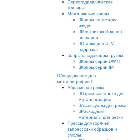
испытаний
Настольные испытатель
машины
Разрывные машины
Разрывные машины для
металла
Универсальные
испытательные машины
Электромеханические
испытательные машины
Сервогидравлические
машины
Маятниковые копры
Копры по методу
изода
Маятниковый копе
по шарпи
Станки для U, V
надрезов
Копры с падающим груз
Копры серии DWT