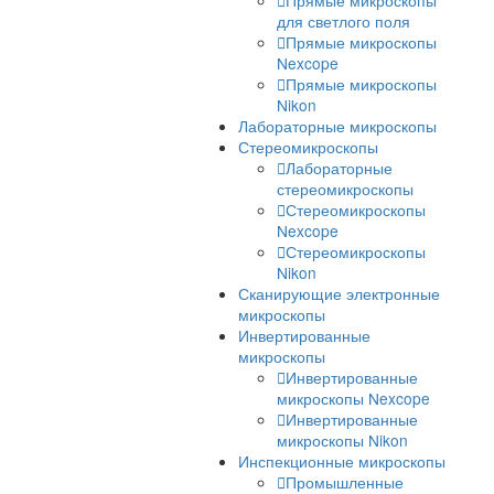
шлифовки и полировки
Шлифовально
полировальные ста
для металлографии
Аксессуары для
шлиф-полировки
Расходные
материалы для шли
полировки
Измерение твердости Pre
Оборудование для
петрографии
Лабораторные и промышленн
микроскопы
Промышленные микроск
Прямые микроскопы
Прямые микроско
для светлого поля
Прямые микроско
Nexcope