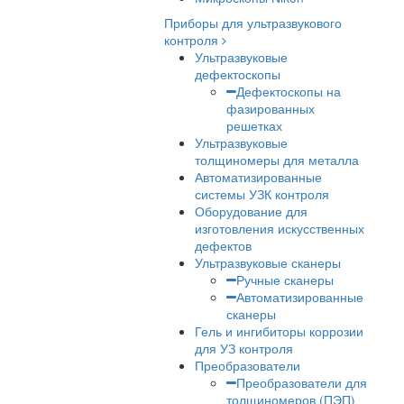
Микроскопы для
металлографии
Поляризационные
микроскопы
Поляризационные
микроскопы для
минералогии
Поляризационные
микроскопы Nexcop
Флуоресцентные
микроскопы
Для контроля минералов
Фазово-контрастные
микроскопы
Для работы в проходяще
отраженном свете
Темнопольные микроско
ДИК микроскопы
LED-микроскопы
Китайские микроскопы