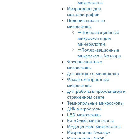
Прямые микроско
Nikon
Лабораторные микроско
Стереомикроскопы
Лабораторные
стереомикроскопы
Стереомикроскоп
Nexcope
Стереомикроскоп
Nikon
Сканирующие электронн
микроскопы
Инвертированные
микроскопы
Инвертированные
микроскопы Nexcop
Инвертированные
микроскопы Nikon
Инспекционные микроск
Промышленные
микроскопы