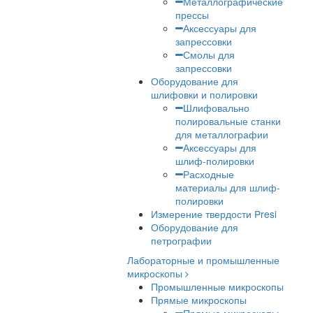
Копры серии IM
Оборудование для
металлографии
Абразивная резка
Отрезные станки 
металлографии
Аксессуары для ре
Расходные
материалы для резк
Прессы для горячей
запрессовки образцов и
смолы
Металлографичес
прессы
Аксессуары для
запрессовки
Смолы для
запрессовки
Оборудование для