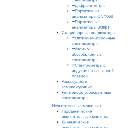
Рентгенофлуоресце
анализаторы
Лазерные
спектрометры
Дифрактометры
Портативные
анализаторы Olymp
Портативные
анализаторы Sciaps
Стационарные анализат
Оптико-эмиссион
спектрометры
Атомно-
абсорбционные
спектрометры
Спектрометры с
индуктивно-связанн
плазмой
Аксессуары и
комплектующие
Рентгенофлуоресцентны