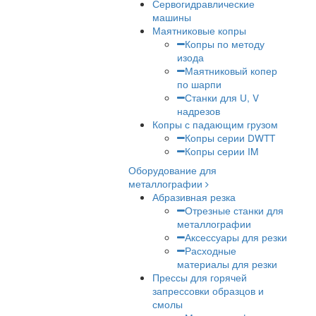
испытаний
Настольные испытатель
машины
Разрывные машины
Разрывные машины для
металла
Универсальные
испытательные машины
Электромеханические
испытательные машины
Сервогидравлические
машины
Маятниковые копры
Копры по методу
изода
Маятниковый копе
по шарпи
Станки для U, V
надрезов
Копры с падающим груз
Копры серии DWT