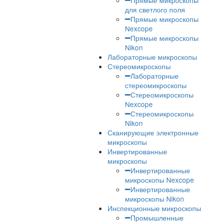
шлифовки и полировки
Шлифовально
полировальные ста
для металлографии
Аксессуары для
шлиф-полировки
Расходные
материалы для шли
полировки
Измерение твердости Pre
Оборудование для
петрографии
Лабораторные и промышленн
микроскопы
Промышленные микроск
Прямые микроскопы
Прямые микроско
для светлого поля
Прямые микроско
Nexcope