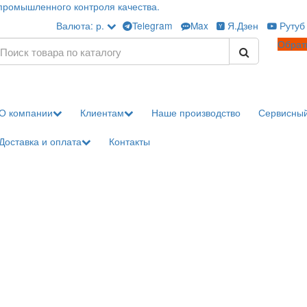
 в сфере промышленного контроля качества.
Валюта:
р.
Telegram
Max
О компании
Клиентам
Наше производ
Доставка и оплата
Контакты
ры
ay
ы
ла