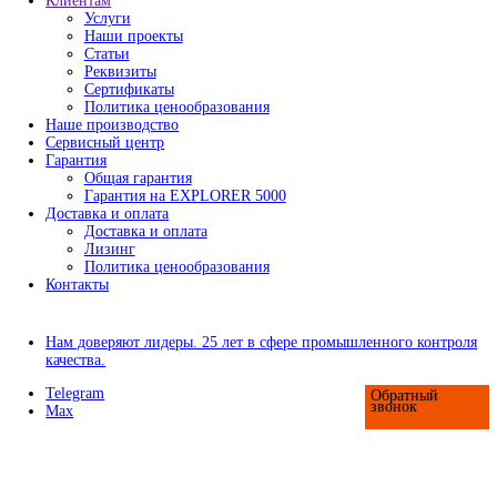
- Контроль чистоты поверхности
- Контроль адгезии покрытий
- Контроль условий окружающей среды
- Наборы инспекционного оборудования
- Аксессуары для оборудования по контролю
изоляции покрытий
Приборы для испытания покрытий
- Определение степени измельчения
- Измерения вязкости и текучести материало
- Определение плотности
- Определение времени высыхания и прониц
покрытий
- Определение твердости и стойкости к цар
- Оценка эластичности и стойкости к растя
удару
- Аппликаторы для нанесения ЛКП
- Оценка абразивного износа покрытий
- Оценка внешнего вида покрытий
Оборудование для контроля сортировки шариков и роли
Сканеры шариков AVIKO
- Сканеры сухого типа
- Сканеры мокрого типа
Сортировщики шариков (по диаметру)
Сортировщики роликов