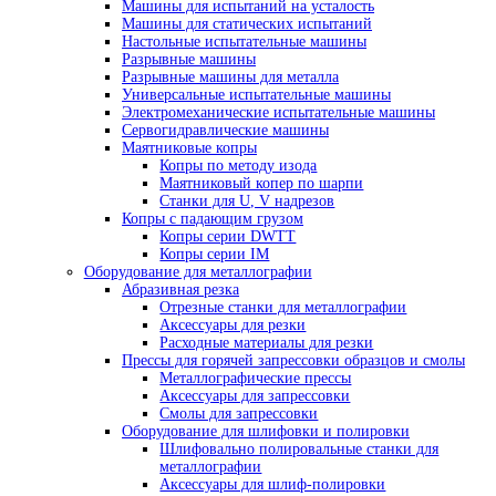
Гидравлические испытательные машины
Динамические испытательные машины
Захваты разрывной машины
Испытательные машины на изгиб
Испытательные машины на растяжение
Испытательные машины на сжатие
Машины для испытаний на ползучесть и дл
прочность
Машины для испытаний на усталость
Машины для статических испытаний
Настольные испытательные машины
Разрывные машины
Разрывные машины для металла
Универсальные испытательные машины
Электромеханические испытательные маши
Сервогидравлические машины
Маятниковые копры
Копры по методу изода
Маятниковый копер по шарпи
Станки для U, V надрезов
Копры с падающим грузом
Копры серии DWTT
Копры серии IM
Оборудование для металлографии