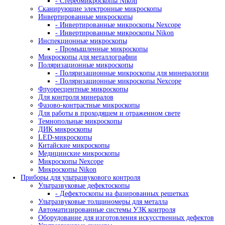
- Атомно-абсорбционные спектрометры
- Спектрометры с индуктивно-связанной пл
Аксессуары и комплектующие
Рентгенофлуоресцентные спектрометры
Испытательные машины
Гидравлические испытательные машины
Динамические испытательные машины
Захваты разрывной машины
Испытательные машины на изгиб
Испытательные машины на растяжение
Испытательные машины на сжатие
Машины для испытаний на ползучесть и длитель
прочность
Машины для испытаний на усталость
Машины для статических испытаний
Настольные испытательные машины
Разрывные машины
Разрывные машины для металла
Универсальные испытательные машины
Электромеханические испытательные машины
Сервогидравлические машины
Маятниковые копры
- Копры по методу изода
- Маятниковый копер по шарпи