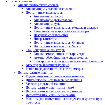
Доставка и оплата
Лизинг
Политика ценообразования
Контакты
Каталог товаров
Анализ химического состава
Анализаторы металлов и сплавов
Портативные анализаторы
Анализаторы Skyray
Анализаторы драгметаллов
Анализаторы руды
Портативные анализаторы металла и с
Рентгенофлуоресцентные анализаторы
Лазерные спектрометры
Дифрактометры
Портативные анализаторы Olympus
Портативные анализаторы Sciaps
Стационарные анализаторы
Оптико-эмиссионные спектрометры
Атомно-абсорбционные спектрометры
Спектрометры с индуктивно-связанно
Аксессуары и комплектующие
Рентгенофлуоресцентные спектрометры
Испытательные машины