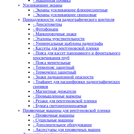
- Прямые микроскопы Nexcope
- Прямые микроскопы Nikon
Лабораторные микроскопы
Стереомикроскопы
- Лабораторные стереомикроскопы
- Стереомикроскопы Nexcope
- Стереомикроскопы Nikon
Сканирующие электронные микроскопы
Инвертированные микроскопы
- Инвертированные микроскопы Nexcope
- Инвертированные микроскопы Nikon
Инспекционные микроскопы
- Промышленные микроскопы
Микроскопы для металлографии
Поляризационные микроскопы
- Поляризационные микроскопы для минера
- Поляризационные микроскопы Nexcope
Флуоресцентные микроскопы
Для контроля минералов
Фазово-контрастные микроскопы
Для работы в проходящем и отраженном свете
Темнопольные микроскопы
ДИК микроскопы
LED-микроскопы