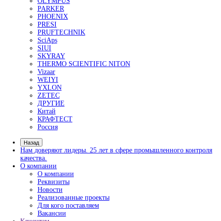
Размагничивающие установки
Системы УФ-освещения
Расходные материалы для магнитопорошкового ко
Принадлежности для МПД
Приборы для вихретокового контроля
Вихретоковые дефектоскопы
- Вихретоковые дефектоскопы Craftest
- Вихретоковое оборудование IBG
- Зонды и катушки для вихретокового контр
Дефектоскопы на вихретоковых матрицах
Многофункциональные вихретоковые дефектоско
Контроль коррозии трубопроводов под изоляцией
Контроль изоляции и покрытий
Комплектующие Elcometer
Приборы для контроля толщины сухих покрытий
- Толщиномеры покрытий Karl Deutsch
- Толщиномеры покрытий Elcometer
- Толщиномеры покрытий Константа
- Толщиномеры покрытий AKASCAN
Приборы для контроля качества покрытий
- Контроль сплошности покрытий
- Контроль толщины мокрого слоя
- Контроль толщины порошковых покрытий
- Контроль профиля поверхности