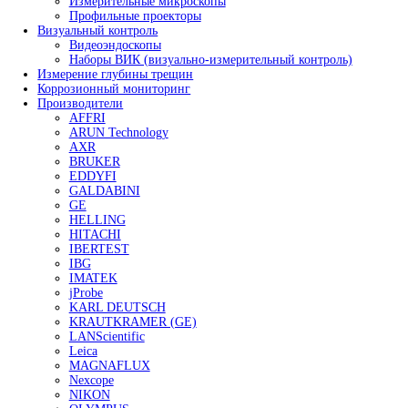
Ультразвуковые твердомеры
Портативные твердомеры
- Твердомеры PROCEQ
- Твердомеры МЕТ
- Твердомеры Интротест
- Твердомеры Машпроект
Твердомер по Бриннелю
Твердомеры по Виккерсу
Твердомеры по Роквеллу
Универсальные твердомеры
Портальные твердомеры
Дополнительное оборудование для твердомеров
Оборудование для капиллярного контроля
Стенды для ручного капиллярного контроля
Линии капиллярного контроля
Системы УФ-освещения
Системы водоподготовки и очистки воды
Принадлежности для капиллярной дефектоскопии
Расходные материалы
Оборудование для магнитопорошкового контроля
Магнитопорошковые дефектоскопы
- Переносные магнитопорошковые дефектос
- Стационарные магнитопорошковые дефект
Электромагниты для магнитопорошковой дефекто