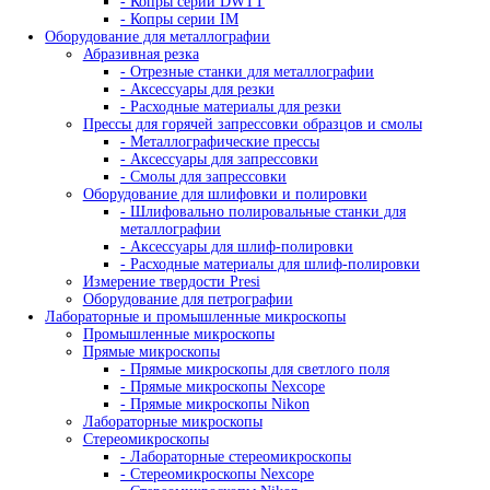
ZETEC
ДРУГИЕ
Китай
КРАФТЕСТ
Россия
+7 (495) 128-55-09
+7 (800) 100-99-64
Назад
Анализ химического состава
Анализаторы металлов и сплавов
Портативные анализаторы
- Анализаторы Skyray
- Анализаторы драгметаллов
- Анализаторы руды
- Портативные анализаторы металла и сплав
- Рентгенофлуоресцентные анализаторы
- Лазерные спектрометры
- Дифрактометры
- Портативные анализаторы Olympus
- Портативные анализаторы Sciaps
Стационарные анализаторы
- Оптико-эмиссионные спектрометры