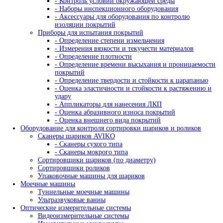
- Кассеты для рентгеновской пленки
- Пояса для кассет панорамного и фронтальн
просвечивания труб
- Пояса мерительные
- Термопояс защитный
- Термочехол защитный
- Знаки радиационной опасности
- Трафарет для расшифровки радиографичес
снимков
- Магнитные держатели
- Промышленные маркеры
- Резаки для рентгеновской пленки
- Бумага светонепроницаемая
Проявочные машины для рентгеновской пленки
- Проявочные машины
- Сушильные машины
- Дополнительное оборудование
- Аксессуары для проявочных машин
Дозиметры рентгеновские
Твердомеры
Динамические твердомеры
Переносные твердомеры
Стационарные твердомеры
Твердомеры для металла