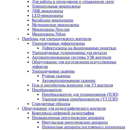
Стереомикроскопы Nexcope
Стереомикроскопы Nikon
Сканирующие электронные микроскопы
Инвертированные микроскопы
Инвертированные микроскопы Nexcop
Инвертированные микроскопы Nikon
Инспекционные микроскопы
Промышленные микроскопы
Микроскопы для металлографии
Поляризационные микроскопы
Поляризационные микроскопы для
минералогии
Поляризационные микроскопы Nexcop
Флуоресцентные микроскопы
Для контроля минералов
Фазово-контрастные микроскопы
Для работы в проходящем и отраженном све
Темнопольные микроскопы
ДИК микроскопы
LED-микроскопы
Китайские микроскопы
Медицинские микроскопы
Микроскопы Nexcope
Микроскопы Nikon
Приборы для ультразвукового контроля