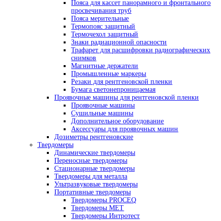
Промышленная рентгеновская пленка
AGFA
Kodak
Тасма
Рентгено-телевизионные системы
Камеры биологической защиты
Рентгено-телевизионные системы сери
YXLON
Рентгено-телевизионные системы сери
BOSELLO
Рентгеновские проявители и фиксажи
Ручная проявка
Машинная проявка
Усиливающие экраны
Экраны усиливающие флюоресцентны
Экраны усиливающие свинцовые
Принадлежности для радиографического кон
Денситометры
Фотофонари
Маркировочные знаки
Эталоны чувствительности
Универсальные шаблоны радиографа
Кассеты для рентгеновской пленки
Пояса для кассет панорамного и фронт