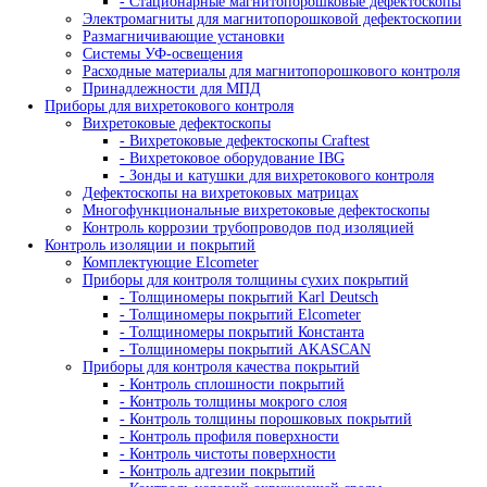
- Штативы, устройства крепления
Системы оцифровки рентгеновских снимков
Промышленные негатоскопы
Кроулеры рентгеновские
Промышленная рентгеновская пленка
- AGFA
- Kodak
- Тасма
Рентгено-телевизионные системы
- Камеры биологической защиты
- Рентгено-телевизионные системы серии 
- Рентгено-телевизионные системы серии 
Рентгеновские проявители и фиксажи
- Ручная проявка
- Машинная проявка
Усиливающие экраны
- Экраны усиливающие флюоресцентные
- Экраны усиливающие свинцовые
Принадлежности для радиографического контроля
- Денситометры
- Фотофонари
- Маркировочные знаки
- Эталоны чувствительности
- Универсальные шаблоны радиографа