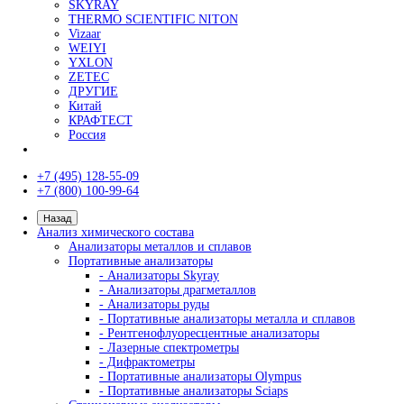
Сортировщики шариков (по диаметру)
Сортировщики роликов
Упаковочные машины для шариков
Моечные машины
Туннельные моечные машины
Ультразвуковые ванны
Оптические измерительные системы
Видеоизмерительные системы
Измерительные микроскопы
Профильные проекторы
Визуальный контроль
Видеоэндоскопы
Наборы ВИК (визуально-измерительный кон
Измерение глубины трещин
Коррозионный мониторинг
Производители
AFFRI
ARUN Technology
AXR
BRUKER
EDDYFI
GALDABINI
GE
HELLING