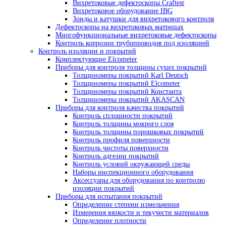
Твердомеры PROCEQ
Твердомеры МЕТ
Твердомеры Интротест
Твердомеры Машпроект
Твердомер по Бриннелю
Твердомеры по Виккерсу
Твердомеры по Роквеллу
Универсальные твердомеры
Портальные твердомеры
Дополнительное оборудование для твердоме
Оборудование для капиллярного контроля
Стенды для ручного капиллярного контроля
Линии капиллярного контроля
Системы УФ-освещения
Системы водоподготовки и очистки воды
Принадлежности для капиллярной дефектос
Расходные материалы
Оборудование для магнитопорошкового контроля
Магнитопорошковые дефектоскопы
Переносные магнитопорошковые дефек
Стационарные магнитопорошковые
дефектоскопы
Электромагниты для магнитопорошковой
дефектоскопии