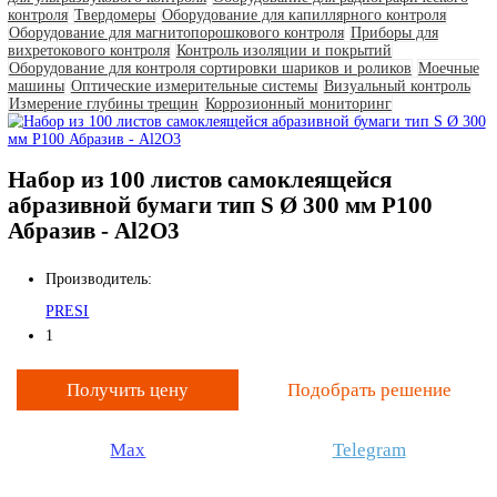
IBG
IMATEK
jProbe
KARL DEUTSCH
KRAUTKRAMER (GE)
LANScientific
Leica
MAGNAFLUX
Nexcope
NIKON
OLYMPUS
PARKER
PHOENIX
PRESI
PRUFTECHNIK
SciAps
SIUI
SKYRAY
THERMO SCIENTIFIC NITON
Vizaar
WEIYI
YXLON
ZETEC
ДРУГИЕ