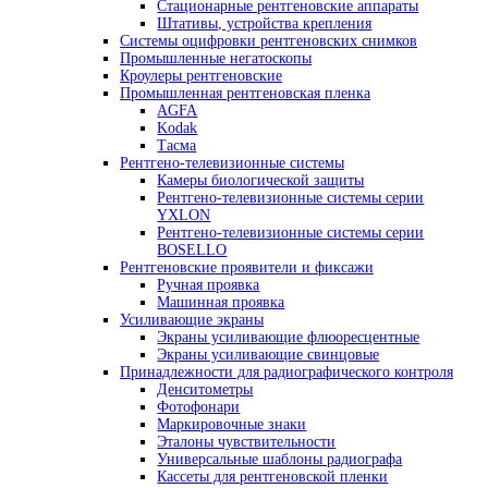
Ультразвуковые дефектоскопы
Дефектоскопы на фазированных решет
Ультразвуковые толщиномеры для металла
Автоматизированные системы УЗК контроля
Оборудование для изготовления искусствен
дефектов
Ультразвуковые сканеры
Ручные сканеры
Автоматизированные сканеры
Гель и ингибиторы коррозии для УЗ контрол
Преобразователи
Преобразователи для толщиномеров (
Ультразвуковые преобразователи (УЗ 
Стандартные образцы
Оборудование для радиографического контроля
Комплексы цифровой радиографии
Промышленные рентгеновские аппараты
Импульсные рентгеновские аппараты
Переносные аппараты постоянного пот
Стационарные рентгеновские аппараты
Штативы, устройства крепления
Системы оцифровки рентгеновских снимков
Промышленные негатоскопы
Кроулеры рентгеновские