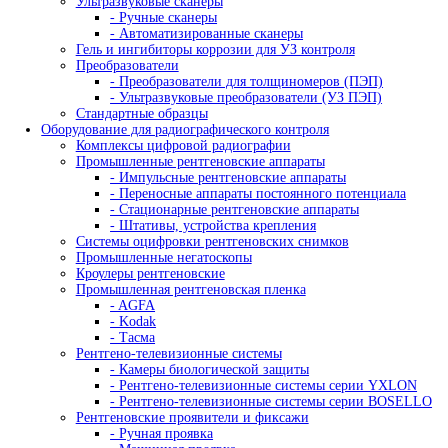
- Станки для U, V надрезов
Копры с падающим грузом
- Копры серии DWTT
- Копры серии IM
Оборудование для металлографии
Абразивная резка
- Отрезные станки для металлографии
- Аксессуары для резки
- Расходные материалы для резки
Прессы для горячей запрессовки образцов и смол
- Металлографические прессы
- Аксессуары для запрессовки
- Смолы для запрессовки
Оборудование для шлифовки и полировки
- Шлифовально полировальные станки для
металлографии
- Аксессуары для шлиф-полировки
- Расходные материалы для шлиф-полировки
Измерение твердости Presi
Оборудование для петрографии
Лабораторные и промышленные микроскопы
Промышленные микроскопы
Прямые микроскопы
- Прямые микроскопы для светлого поля