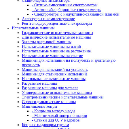
HITACHI
IBERTEST
IBG
IMATEK
jProbe
KARL DEUTSCH
KRAUTKRAMER (GE)
LANScientific
Leica
MAGNAFLUX
Nexcope
NIKON
OLYMPUS
PARKER
PHOENIX
PRESI
PRUFTECHNIK
SciAps
SIUI
SKYRAY
THERMO SCIENTIFIC NITON
Vizaar
WEIYI
YXLON