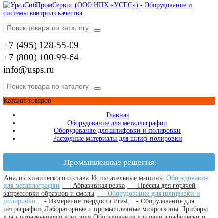
Упаковочные машины для шариков
Моечные машины
Туннельные моечные машины
Ультразвуковые ванны
Оптические измерительные системы
Видеоизмерительные системы
Измерительные микроскопы
Профильные проекторы
Визуальный контроль
Видеоэндоскопы
Наборы ВИК (визуально-измерительный контроль
Измерение глубины трещин
Коррозионный мониторинг
Производители
AFFRI
ARUN Technology
AXR
BRUKER
EDDYFI
GALDABINI
GE
HELLING
HITACHI
IBERTEST