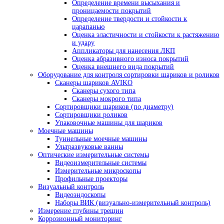
Размагничивающие установки
Системы УФ-освещения
Расходные материалы для магнитопорошков
контроля
Принадлежности для МПД
Приборы для вихретокового контроля
Вихретоковые дефектоскопы
Вихретоковые дефектоскопы Craftest
Вихретоковое оборудование IBG
Зонды и катушки для вихретокового ко
Дефектоскопы на вихретоковых матрицах
Многофункциональные вихретоковые дефек
Контроль коррозии трубопроводов под изол
Контроль изоляции и покрытий
Комплектующие Elcometer
Приборы для контроля толщины сухих покр
Толщиномеры покрытий Karl Deutsch
Толщиномеры покрытий Elcometer
Толщиномеры покрытий Константа
Толщиномеры покрытий AKASCAN
Приборы для контроля качества покрытий
Контроль сплошности покрытий
Контроль толщины мокрого слоя
Контроль толщины порошковых покры