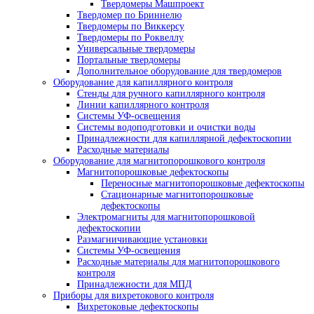
просвечивания труб
Пояса мерительные
Термопояс защитный
Термочехол защитный
Знаки радиационной опасности
Трафарет для расшифровки радиографи
снимков
Магнитные держатели
Промышленные маркеры
Резаки для рентгеновской пленки
Бумага светонепроницаемая
Проявочные машины для рентгеновской пле
Проявочные машины
Сушильные машины
Дополнительное оборудование
Аксессуары для проявочных машин
Дозиметры рентгеновские
Твердомеры
Динамические твердомеры
Переносные твердомеры
Стационарные твердомеры
Твердомеры для металла
Ультразвуковые твердомеры
Портативные твердомеры