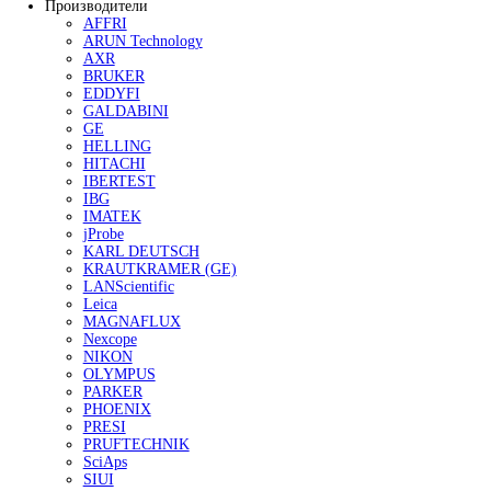
Контроль профиля поверхности
Контроль чистоты поверхности
Контроль адгезии покрытий
Контроль условий окружающей среды
Наборы инспекционного оборудования
Аксессуары для оборудования по конт
изоляции покрытий
Приборы для испытания покрытий
Определение степени измельчения
Измерения вязкости и текучести матер
Определение плотности
Определение времени высыхания и
проницаемости покрытий
Определение твердости и стойкости к
царапанью
Оценка эластичности и стойкости к ра
и удару
Аппликаторы для нанесения ЛКП
Оценка абразивного износа покрытий
Оценка внешнего вида покрытий
Оборудование для контроля сортировки шариков и
Сканеры шариков AVIKO
Сканеры сухого типа
Сканеры мокрого типа