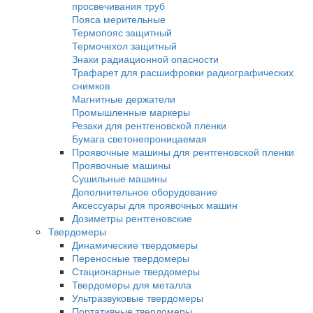
Кроулеры рентгеновские
Промышленная рентгеновская пленка
AGFA
Kodak
Тасма
Рентгено-телевизионные системы
Камеры биологической защиты
Рентгено-телевизионные системы серии 
Рентгено-телевизионные системы серии
Рентгеновские проявители и фиксажи
Ручная проявка
Машинная проявка
Усиливающие экраны
Экраны усиливающие флюоресцентные
Экраны усиливающие свинцовые
Принадлежности для радиографического 
Денситометры
Фотофонари
Маркировочные знаки
Эталоны чувствительности