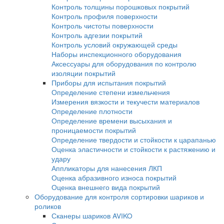
Системы водоподготовки и очистки воды
Принадлежности для капиллярной дефект
Расходные материалы
Оборудование для магнитопорошкового контро
Магнитопорошковые дефектоскопы
Переносные магнитопорошковые дефекто
Стационарные магнитопорошковые дефек
Электромагниты для магнитопорошковой
дефектоскопии
Размагничивающие установки
Системы УФ-освещения
Расходные материалы для магнитопорош
контроля
Принадлежности для МПД
Приборы для вихретокового контроля
Вихретоковые дефектоскопы
Вихретоковые дефектоскопы Craftest
Вихретоковое оборудование IBG
Зонды и катушки для вихретокового контр
Дефектоскопы на вихретоковых матрицах