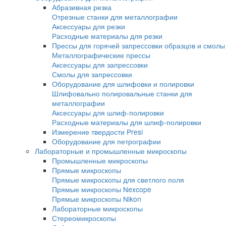
Электромеханические испытательные ма
Сервогидравлические машины
Маятниковые копры
Копры по методу изода
Маятниковый копер по шарпи
Станки для U, V надрезов
Копры с падающим грузом
Копры серии DWTT
Копры серии IM
Оборудование для металлографии
Абразивная резка
Отрезные станки для металлографии
Аксессуары для резки
Расходные материалы для резки
Прессы для горячей запрессовки образцо
Металлографические прессы
Аксессуары для запрессовки
Смолы для запрессовки
Оборудование для шлифовки и полировки
Шлифовально полировальные станки для