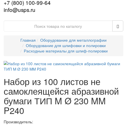
HELLING
HITACHI
IBERTEST
IBG
IMATEK
jProbe
KARL DEUTSCH
KRAUTKRAMER (GE)
LANScientific
Leica
MAGNAFLUX
Nexcope
NIKON
OLYMPUS
PARKER
PHOENIX
PRESI
PRUFTECHNIK
SciAps
SIUI