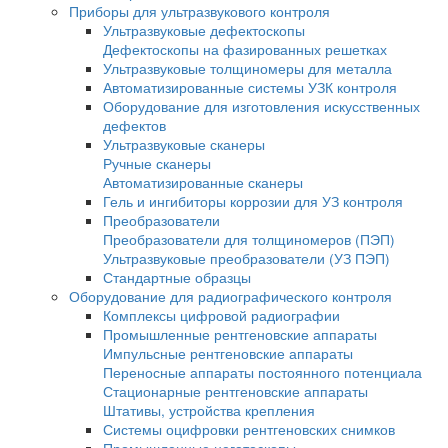
Инспекционные микроскопы
Промышленные микроскопы
Микроскопы для металлографии
Поляризационные микроскопы
Поляризационные микроскопы для минер
Поляризационные микроскопы Nexcope
Флуоресцентные микроскопы
Для контроля минералов
Фазово-контрастные микроскопы
Для работы в проходящем и отраженном 
Темнопольные микроскопы
ДИК микроскопы
LED-микроскопы
Китайские микроскопы
Медицинские микроскопы
Микроскопы Nexcope
Микроскопы Nikon
Приборы для ультразвукового контроля
Ультразвуковые дефектоскопы
Дефектоскопы на фазированных решетка
Ультразвуковые толщиномеры для металл