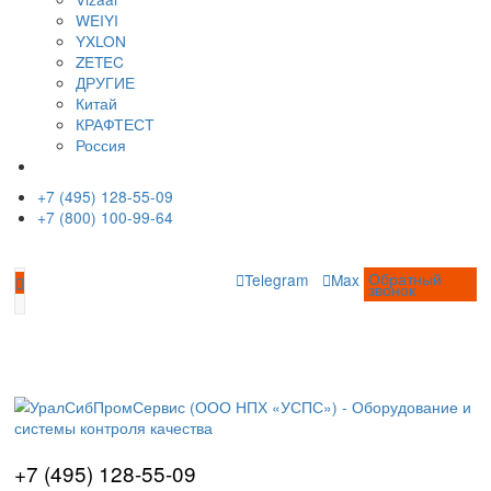
Моечные машины
Туннельные моечные машины
Ультразвуковые ванны
Оптические измерительные системы
Видеоизмерительные системы
Измерительные микроскопы
Профильные проекторы
Визуальный контроль
Видеоэндоскопы
Наборы ВИК (визуально-измерительный к
Измерение глубины трещин
Коррозионный мониторинг
Производители
AFFRI
ARUN Technology
AXR
BRUKER
EDDYFI
GALDABINI
GE