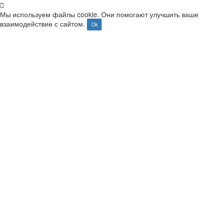
+7 (495) 128-55-09
+7 (800) 100-99-64
info@usps.ru
Главная
Оборудование для металлографии
Оборудование для шлифовки и полировки
Расходные материалы для шлиф-полировки