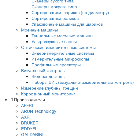
Многофункциональные вихретоковые
дефектоскопы
Контроль коррозии трубопроводов под из
Контроль изоляции и покрытий
Комплектующие Elcometer
Приборы для контроля толщины сухих по
Толщиномеры покрытий Karl Deutsch
Толщиномеры покрытий Elcometer
Толщиномеры покрытий Константа
Толщиномеры покрытий AKASCAN
Приборы для контроля качества покрытий
Контроль сплошности покрытий
Контроль толщины мокрого слоя
Контроль толщины порошковых покрытий
Контроль профиля поверхности
Контроль чистоты поверхности
Контроль адгезии покрытий
Контроль условий окружающей среды
Наборы инспекционного оборудования
Аксессуары для оборудования по контро