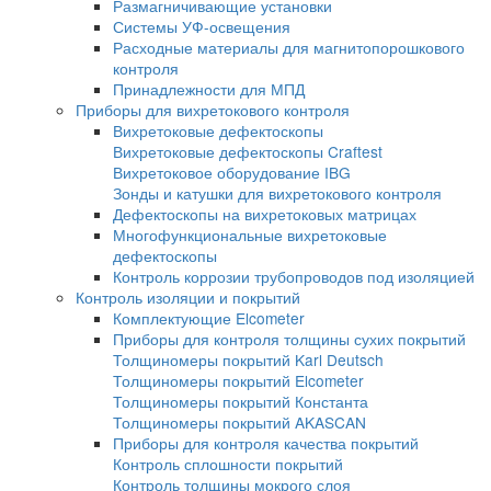
Динамические твердомеры
Переносные твердомеры
Стационарные твердомеры
Твердомеры для металла
Ультразвуковые твердомеры
Портативные твердомеры
Твердомеры PROCEQ
Твердомеры МЕТ
Твердомеры Интротест
Твердомеры Машпроект
Твердомер по Бриннелю
Твердомеры по Виккерсу
Твердомеры по Роквеллу
Универсальные твердомеры
Портальные твердомеры
Дополнительное оборудование для тверд
Оборудование для капиллярного контроля
Стенды для ручного капиллярного контро
Линии капиллярного контроля
Системы УФ-освещения