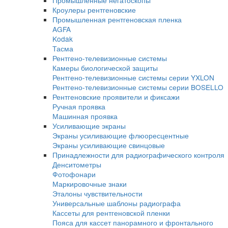
Автоматизированные системы УЗК контро
Оборудование для изготовления искусств
дефектов
Ультразвуковые сканеры
Ручные сканеры
Автоматизированные сканеры
Гель и ингибиторы коррозии для УЗ контр
Преобразователи
Преобразователи для толщиномеров (ПЭ
Ультразвуковые преобразователи (УЗ ПЭП
Стандартные образцы
Оборудование для радиографического контрол
Комплексы цифровой радиографии
Промышленные рентгеновские аппараты
Импульсные рентгеновские аппараты
Переносные аппараты постоянного потен
Стационарные рентгеновские аппараты
Штативы, устройства крепления
Системы оцифровки рентгеновских снимк
Промышленные негатоскопы