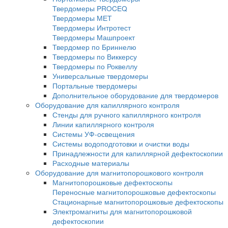
Универсальные шаблоны радиографа
Кассеты для рентгеновской пленки
Пояса для кассет панорамного и фронтал
просвечивания труб
Пояса мерительные
Термопояс защитный
Термочехол защитный
Знаки радиационной опасности
Трафарет для расшифровки радиографич
снимков
Магнитные держатели
Промышленные маркеры
Резаки для рентгеновской пленки
Бумага светонепроницаемая
Проявочные машины для рентгеновской п
Проявочные машины
Сушильные машины
Дополнительное оборудование
Аксессуары для проявочных машин
Дозиметры рентгеновские
Твердомеры