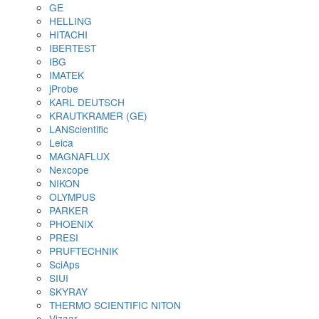
изоляции покрытий
Приборы для испытания покрытий
Определение степени измельчения
Измерения вязкости и текучести материал
Определение плотности
Определение времени высыхания и
проницаемости покрытий
Определение твердости и стойкости к ца
Оценка эластичности и стойкости к растя
удару
Аппликаторы для нанесения ЛКП
Оценка абразивного износа покрытий
Оценка внешнего вида покрытий
Оборудование для контроля сортировки шарик
роликов
Сканеры шариков AVIKO
Сканеры сухого типа
Сканеры мокрого типа
Сортировщики шариков (по диаметру)
Сортировщики роликов
Упаковочные машины для шариков