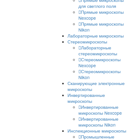
шлифовки и полировки
Шлифовально
полировальные ста
для металлографии
Аксессуары для
шлиф-полировки
Расходные
материалы для шли
полировки
Измерение твердости Pre
Оборудование для
петрографии
Лабораторные и промышленн
микроскопы
Промышленные микроск
Прямые микроскопы
Прямые микроско
для светлого поля
Прямые микроско
Nexcope