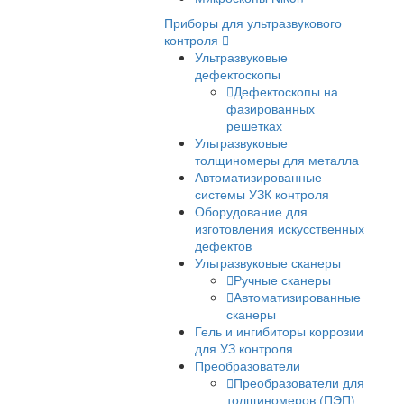
Микроскопы для
металлографии
Поляризационные
микроскопы
Поляризационные
микроскопы для
минералогии
Поляризационные
микроскопы Nexcop
Флуоресцентные
микроскопы
Для контроля минералов
Фазово-контрастные
микроскопы
Для работы в проходяще
отраженном свете
Темнопольные микроско
ДИК микроскопы
LED-микроскопы
Китайские микроскопы