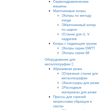
испытаний
Настольные испытатель
машины
Разрывные машины
Разрывные машины для
металла
Универсальные
испытательные машины
Электромеханические
испытательные машины
Сервогидравлические
машины
Маятниковые копры
Копры по методу
изода
Маятниковый копе
по шарпи
Станки для U, V
надрезов
Копры с падающим груз
Копры серии DWT