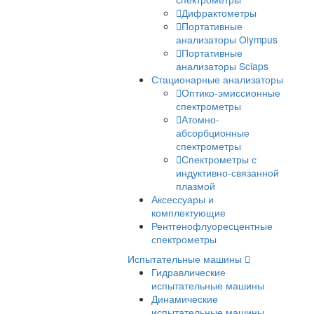
Рентгенофлуоресце
анализаторы
Лазерные
спектрометры
Дифрактометры
Портативные
анализаторы Olymp
Портативные
анализаторы Sciaps
Стационарные анализат
Оптико-эмиссионн
спектрометры
Атомно-
абсорбционные
спектрометры
Спектрометры с
индуктивно-связанн
плазмой
Аксессуары и
комплектующие
Рентгенофлуоресцентны