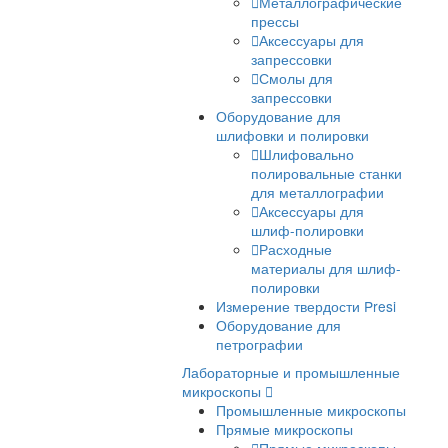
Копры серии IM
Оборудование для
металлографии
Абразивная резка
Отрезные станки д
металлографии
Аксессуары для ре
Расходные
материалы для резк
Прессы для горячей
запрессовки образцов и
смолы
Металлографичес
прессы
Аксессуары для
запрессовки
Смолы для
запрессовки
Оборудование для