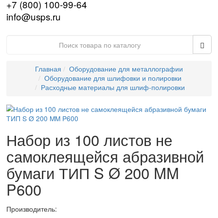
HELLING
HITACHI
IBERTEST
IBG
IMATEK
jProbe
KARL DEUTSCH
KRAUTKRAMER (GE)
LANScientific
Leica
MAGNAFLUX
Nexcope
NIKON
OLYMPUS
PARKER
PHOENIX
PRESI
PRUFTECHNIK
SciAps
SIUI