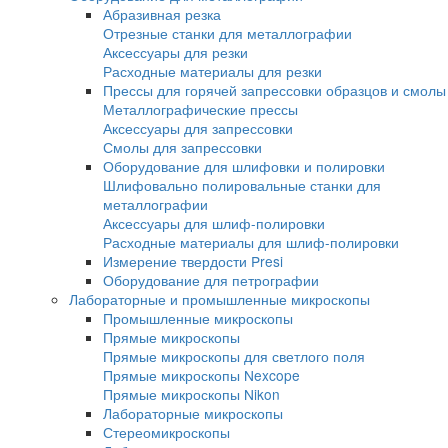
Электромеханические испытательные ма
Сервогидравлические машины
Маятниковые копры
Копры по методу изода
Маятниковый копер по шарпи
Станки для U, V надрезов
Копры с падающим грузом
Копры серии DWTT
Копры серии IM
Оборудование для металлографии
Абразивная резка
Отрезные станки для металлографии
Аксессуары для резки
Расходные материалы для резки
Прессы для горячей запрессовки образцо
Металлографические прессы
Аксессуары для запрессовки
Смолы для запрессовки
Оборудование для шлифовки и полировки
Шлифовально полировальные станки для