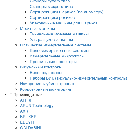
Многофункциональные вихретоковые
дефектоскопы
Контроль коррозии трубопроводов под из
Контроль изоляции и покрытий
Комплектующие Elcometer
Приборы для контроля толщины сухих по
Толщиномеры покрытий Karl Deutsch
Толщиномеры покрытий Elcometer
Толщиномеры покрытий Константа
Толщиномеры покрытий AKASCAN
Приборы для контроля качества покрытий
Контроль сплошности покрытий
Контроль толщины мокрого слоя
Контроль толщины порошковых покрытий
Контроль профиля поверхности
Контроль чистоты поверхности
Контроль адгезии покрытий
Контроль условий окружающей среды
Наборы инспекционного оборудования
Аксессуары для оборудования по контро