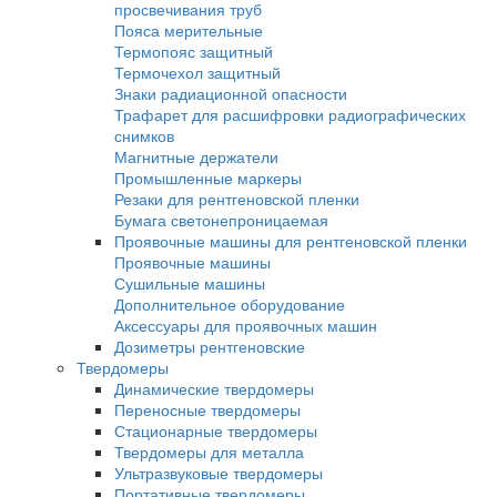
Кроулеры рентгеновские
Промышленная рентгеновская пленка
AGFA
Kodak
Тасма
Рентгено-телевизионные системы
Камеры биологической защиты
Рентгено-телевизионные системы серии 
Рентгено-телевизионные системы серии
Рентгеновские проявители и фиксажи
Ручная проявка
Машинная проявка
Усиливающие экраны
Экраны усиливающие флюоресцентные
Экраны усиливающие свинцовые
Принадлежности для радиографического 
Денситометры
Фотофонари
Маркировочные знаки
Эталоны чувствительности