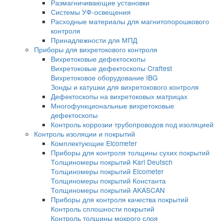
Динамические твердомеры
Переносные твердомеры
Стационарные твердомеры
Твердомеры для металла
Ультразвуковые твердомеры
Портативные твердомеры
Твердомеры PROCEQ
Твердомеры МЕТ
Твердомеры Интротест
Твердомеры Машпроект
Твердомер по Бриннелю
Твердомеры по Виккерсу
Твердомеры по Роквеллу
Универсальные твердомеры
Портальные твердомеры
Дополнительное оборудование для тверд
Оборудование для капиллярного контроля
Стенды для ручного капиллярного контро
Линии капиллярного контроля
Системы УФ-освещения