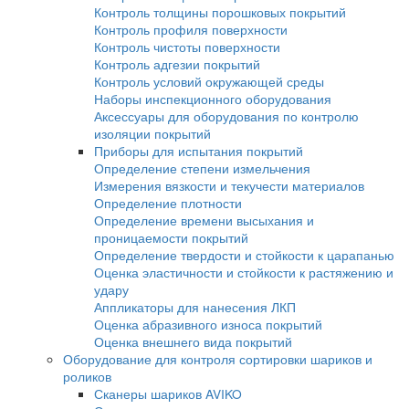
Системы водоподготовки и очистки воды
Принадлежности для капиллярной дефект
Расходные материалы
Оборудование для магнитопорошкового контро
Магнитопорошковые дефектоскопы
Переносные магнитопорошковые дефекто
Стационарные магнитопорошковые дефек
Электромагниты для магнитопорошковой
дефектоскопии
Размагничивающие установки
Системы УФ-освещения
Расходные материалы для магнитопорош
контроля
Принадлежности для МПД
Приборы для вихретокового контроля
Вихретоковые дефектоскопы
Вихретоковые дефектоскопы Craftest
Вихретоковое оборудование IBG
Зонды и катушки для вихретокового контр
Дефектоскопы на вихретоковых матрицах