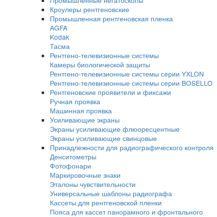
Автоматизированные системы УЗК контро
Оборудование для изготовления искусств
дефектов
Ультразвуковые сканеры
Ручные сканеры
Автоматизированные сканеры
Гель и ингибиторы коррозии для УЗ контр
Преобразователи
Преобразователи для толщиномеров (ПЭ
Ультразвуковые преобразователи (УЗ ПЭП
Стандартные образцы
Оборудование для радиографического контрол
Комплексы цифровой радиографии
Промышленные рентгеновские аппараты
Импульсные рентгеновские аппараты
Переносные аппараты постоянного потен
Стационарные рентгеновские аппараты
Штативы, устройства крепления
Системы оцифровки рентгеновских снимк
Промышленные негатоскопы