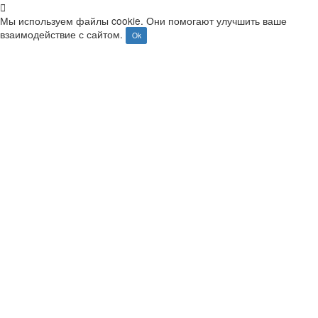
+7 (495) 128-55-09
+7 (800) 100-99-64
info@usps.ru
Главная
Оборудование для металлографии
Оборудование для шлифовки и полировки
Расходные материалы для шлиф-полировки