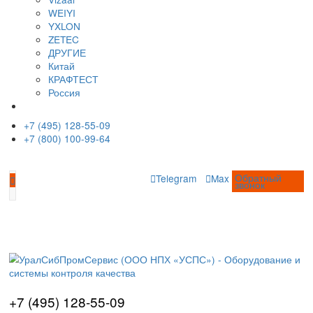
Моечные машины
Туннельные моечные машины
Ультразвуковые ванны
Оптические измерительные системы
Видеоизмерительные системы
Измерительные микроскопы
Профильные проекторы
Визуальный контроль
Видеоэндоскопы
Наборы ВИК (визуально-измерительный к
Измерение глубины трещин
Коррозионный мониторинг
Производители
AFFRI
ARUN Technology
AXR
BRUKER
EDDYFI
GALDABINI
GE