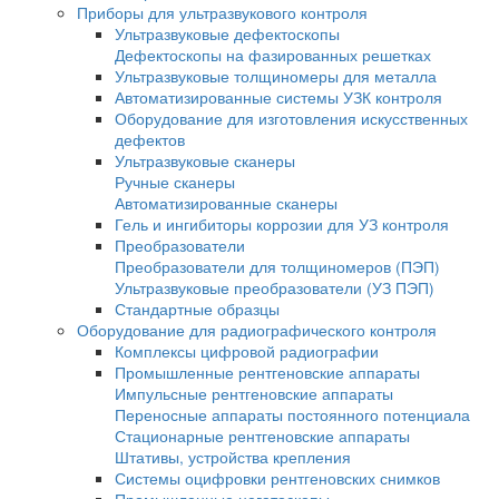
Инспекционные микроскопы
Промышленные микроскопы
Микроскопы для металлографии
Поляризационные микроскопы
Поляризационные микроскопы для минер
Поляризационные микроскопы Nexcope
Флуоресцентные микроскопы
Для контроля минералов
Фазово-контрастные микроскопы
Для работы в проходящем и отраженном 
Темнопольные микроскопы
ДИК микроскопы
LED-микроскопы
Китайские микроскопы
Медицинские микроскопы
Микроскопы Nexcope
Микроскопы Nikon
Приборы для ультразвукового контроля
Ультразвуковые дефектоскопы
Дефектоскопы на фазированных решетка
Ультразвуковые толщиномеры для металл