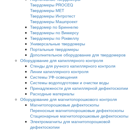
Универсальные шаблоны радиографа
Кассеты для рентгеновской пленки
Пояса для кассет панорамного и фронтал
просвечивания труб
Пояса мерительные
Термопояс защитный
Термочехол защитный
Знаки радиационной опасности
Трафарет для расшифровки радиографич
снимков
Магнитные держатели
Промышленные маркеры
Резаки для рентгеновской пленки
Бумага светонепроницаемая
Проявочные машины для рентгеновской п
Проявочные машины
Сушильные машины
Дополнительное оборудование
Аксессуары для проявочных машин
Дозиметры рентгеновские
Твердомеры