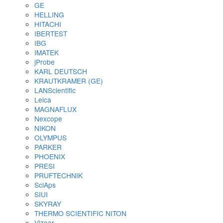
изоляции покрытий
Приборы для испытания покрытий
Определение степени измельчения
Измерения вязкости и текучести материал
Определение плотности
Определение времени высыхания и
проницаемости покрытий
Определение твердости и стойкости к ца
Оценка эластичности и стойкости к растя
удару
Аппликаторы для нанесения ЛКП
Оценка абразивного износа покрытий
Оценка внешнего вида покрытий
Оборудование для контроля сортировки шарик
роликов
Сканеры шариков AVIKO
Сканеры сухого типа
Сканеры мокрого типа
Сортировщики шариков (по диаметру)
Сортировщики роликов
Упаковочные машины для шариков