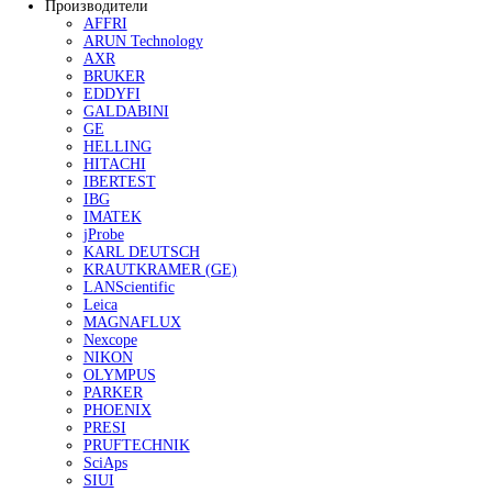
Контроль профиля поверхности
Контроль чистоты поверхности
Контроль адгезии покрытий
Контроль условий окружающей среды
Наборы инспекционного оборудования
Аксессуары для оборудования по конт
изоляции покрытий
Приборы для испытания покрытий
Определение степени измельчения
Измерения вязкости и текучести матер
Определение плотности
Определение времени высыхания и
проницаемости покрытий
Определение твердости и стойкости к
царапанью
Оценка эластичности и стойкости к ра
и удару
Аппликаторы для нанесения ЛКП
Оценка абразивного износа покрытий
Оценка внешнего вида покрытий
Оборудование для контроля сортировки шариков и
Сканеры шариков AVIKO
Сканеры сухого типа
Сканеры мокрого типа