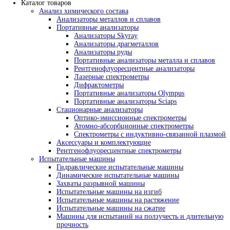
Доставка и оплата
Лизинг
Политика ценообразования
Контакты
Каталог товаров
Анализ химического состава
Анализаторы металлов и сплавов
Портативные анализаторы
Анализаторы Skyray
Анализаторы драгметаллов
Анализаторы руды
Портативные анализаторы металла и с
Рентгенофлуоресцентные анализаторы
Лазерные спектрометры
Дифрактометры
Портативные анализаторы Olympus
Портативные анализаторы Sciaps
Стационарные анализаторы
Оптико-эмиссионные спектрометры
Атомно-абсорбционные спектрометры
Спектрометры с индуктивно-связанно
Аксессуары и комплектующие
Рентгенофлуоресцентные спектрометры
Испытательные машины