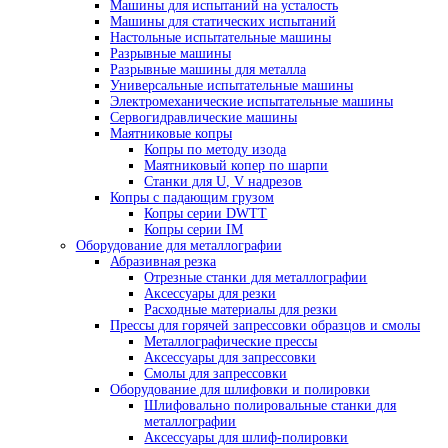
Гидравлические испытательные машины
Динамические испытательные машины
Захваты разрывной машины
Испытательные машины на изгиб
Испытательные машины на растяжение
Испытательные машины на сжатие
Машины для испытаний на ползучесть и дл
прочность
Машины для испытаний на усталость
Машины для статических испытаний
Настольные испытательные машины
Разрывные машины
Разрывные машины для металла
Универсальные испытательные машины
Электромеханические испытательные маши
Сервогидравлические машины
Маятниковые копры
Копры по методу изода
Маятниковый копер по шарпи
Станки для U, V надрезов
Копры с падающим грузом
Копры серии DWTT
Копры серии IM
Оборудование для металлографии