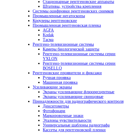
Ультразвуковые дефектоскопы
Дефектоскопы на фазированных решет
Ультразвуковые толщиномеры для металла
Автоматизированные системы УЗК контроля
Оборудование для изготовления искусствен
дефектов
Ультразвуковые сканеры
Ручные сканеры
Автоматизированные сканеры
Гель и ингибиторы коррозии для УЗ контрол
Преобразователи
Преобразователи для толщиномеров (
Ультразвуковые преобразователи (УЗ 
Стандартные образцы
Оборудование для радиографического контроля
Комплексы цифровой радиографии
Промышленные рентгеновские аппараты
Импульсные рентгеновские аппараты
Переносные аппараты постоянного пот
Стационарные рентгеновские аппараты
Штативы, устройства крепления
Системы оцифровки рентгеновских снимков
Промышленные негатоскопы
Кроулеры рентгеновские