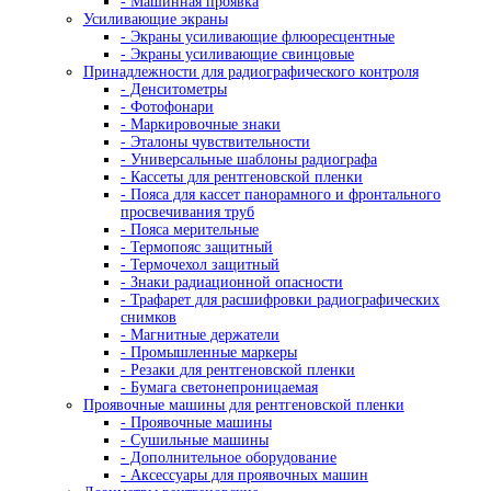
- Прямые микроскопы Nexcope
- Прямые микроскопы Nikon
Лабораторные микроскопы
Стереомикроскопы
- Лабораторные стереомикроскопы
- Стереомикроскопы Nexcope
- Стереомикроскопы Nikon
Сканирующие электронные микроскопы
Инвертированные микроскопы
- Инвертированные микроскопы Nexcope
- Инвертированные микроскопы Nikon
Инспекционные микроскопы
- Промышленные микроскопы
Микроскопы для металлографии
Поляризационные микроскопы
- Поляризационные микроскопы для минера
- Поляризационные микроскопы Nexcope
Флуоресцентные микроскопы
Для контроля минералов
Фазово-контрастные микроскопы
Для работы в проходящем и отраженном свете
Темнопольные микроскопы
ДИК микроскопы
LED-микроскопы