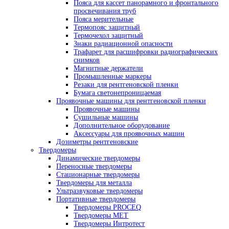
Промышленная рентгеновская пленка
AGFA
Kodak
Тасма
Рентгено-телевизионные системы
Камеры биологической защиты
Рентгено-телевизионные системы сери
YXLON
Рентгено-телевизионные системы сери
BOSELLO
Рентгеновские проявители и фиксажи
Ручная проявка
Машинная проявка
Усиливающие экраны
Экраны усиливающие флюоресцентны
Экраны усиливающие свинцовые
Принадлежности для радиографического кон
Денситометры
Фотофонари
Маркировочные знаки
Эталоны чувствительности
Универсальные шаблоны радиографа
Кассеты для рентгеновской пленки
Пояса для кассет панорамного и фронт