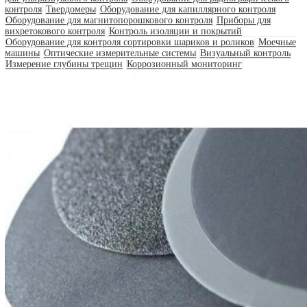
IBG
IMATEK
jProbe
KARL DEUTSCH
KRAUTKRAMER (GE)
LANScientific
Leica
MAGNAFLUX
Nexcope
NIKON
OLYMPUS
PARKER
PHOENIX
PRESI
PRUFTECHNIK
SciAps
SIUI
SKYRAY
THERMO SCIENTIFIC NITON
Vizaar
WEIYI
YXLON
ZETEC
ДРУГИЕ