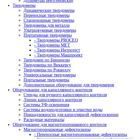
Китайские микроскопы
Медицинские микроскопы
Микроскопы Nexcope
Микроскопы Nikon
Приборы для ультразвукового контроля
Ультразвуковые дефектоскопы
- Дефектоскопы на фазированных решетках
Ультразвуковые толщиномеры для металла
Автоматизированные системы УЗК контроля
Оборудование для изготовления искусственных де
Ультразвуковые сканеры
- Ручные сканеры
- Автоматизированные сканеры
Гель и ингибиторы коррозии для УЗ контроля
Преобразователи
- Преобразователи для толщиномеров (ПЭП)
- Ультразвуковые преобразователи (УЗ ПЭП)
Стандартные образцы
Оборудование для радиографического контроля
Комплексы цифровой радиографии
Промышленные рентгеновские аппараты
- Импульсные рентгеновские аппараты
- Переносные аппараты постоянного потенц
- Стационарные рентгеновские аппараты