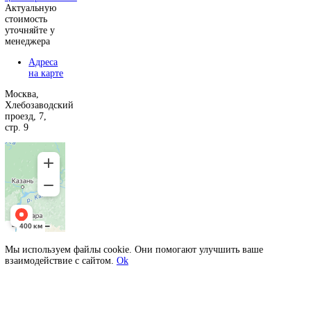
Набор из 100 листов не самоклеящейся
абразивной бумаги ТИП S Ø 300 MM P
Производитель:
PRESI
1
Получить цену
Подобрать реше