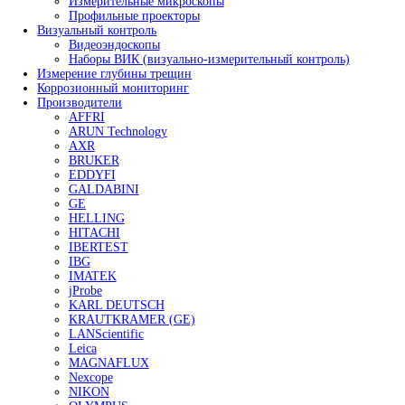
Ультразвуковые твердомеры
Портативные твердомеры
- Твердомеры PROCEQ
- Твердомеры МЕТ
- Твердомеры Интротест
- Твердомеры Машпроект
Твердомер по Бриннелю
Твердомеры по Виккерсу
Твердомеры по Роквеллу
Универсальные твердомеры
Портальные твердомеры
Дополнительное оборудование для твердомеров
Оборудование для капиллярного контроля
Стенды для ручного капиллярного контроля
Линии капиллярного контроля
Системы УФ-освещения
Системы водоподготовки и очистки воды
Принадлежности для капиллярной дефектоскопии
Расходные материалы
Оборудование для магнитопорошкового контроля
Магнитопорошковые дефектоскопы
- Переносные магнитопорошковые дефектос
- Стационарные магнитопорошковые дефект
Электромагниты для магнитопорошковой дефекто