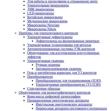
Стереомикроскопы Nexcope
Стереомикроскопы Nikon
Сканирующие электронные микроскопы
Инвертированные микроскопы
Инвертированные микроскопы Nexcop
Инвертированные микроскопы Nikon
Инспекционные микроскопы
Промышленные микроскопы
Микроскопы для металлографии
Поляризационные микроскопы
Поляризационные микроскопы для
минералогии
Поляризационные микроскопы Nexcop
Флуоресцентные микроскопы
Для контроля минералов
Фазово-контрастные микроскопы
Для работы в проходящем и отраженном све
Темнопольные микроскопы
ДИК микроскопы
LED-микроскопы
Китайские микроскопы
Медицинские микроскопы
Микроскопы Nexcope
Микроскопы Nikon
Приборы для ультразвукового контроля