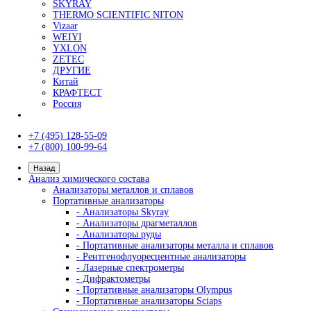
Сортировщики шариков (по диаметру)
Сортировщики роликов
Упаковочные машины для шариков
Моечные машины
Туннельные моечные машины
Ультразвуковые ванны
Оптические измерительные системы
Видеоизмерительные системы
Измерительные микроскопы
Профильные проекторы
Визуальный контроль
Видеоэндоскопы
Наборы ВИК (визуально-измерительный кон
Измерение глубины трещин
Коррозионный мониторинг
Производители
AFFRI
ARUN Technology
AXR
BRUKER
EDDYFI
GALDABINI
GE
HELLING