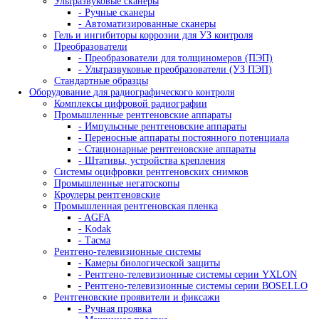
- Станки для U, V надрезов
Копры с падающим грузом
- Копры серии DWTT
- Копры серии IM
Оборудование для металлографии
Абразивная резка
- Отрезные станки для металлографии
- Аксессуары для резки
- Расходные материалы для резки
Прессы для горячей запрессовки образцов и смол
- Металлографические прессы
- Аксессуары для запрессовки
- Смолы для запрессовки
Оборудование для шлифовки и полировки
- Шлифовально полировальные станки для
металлографии
- Аксессуары для шлиф-полировки
- Расходные материалы для шлиф-полировки
Измерение твердости Presi
Оборудование для петрографии
Лабораторные и промышленные микроскопы
Промышленные микроскопы
Прямые микроскопы
- Прямые микроскопы для светлого поля