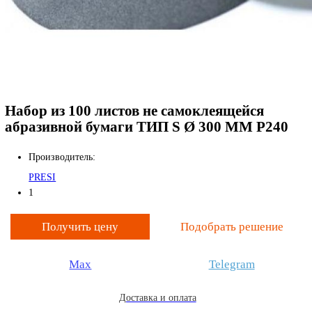
Китай
КРАФТЕСТ
Россия
Назад
Нам доверяют лидеры. 25 лет в сфере промышленного к
качества.
О компании
О компании
Реквизиты
Новости
Реализованные проекты
Для кого поставляем
Вакансии
Клиентам
Услуги
Наши проекты
Статьи
Реквизиты
Сертификаты
Политика ценообразования
Наше производство
Сервисный центр
Гарантия
Общая гарантия