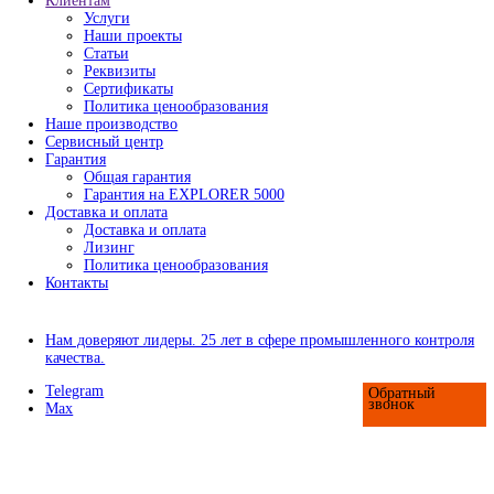
- Контроль чистоты поверхности
- Контроль адгезии покрытий
- Контроль условий окружающей среды
- Наборы инспекционного оборудования
- Аксессуары для оборудования по контролю
изоляции покрытий
Приборы для испытания покрытий
- Определение степени измельчения
- Измерения вязкости и текучести материало
- Определение плотности
- Определение времени высыхания и прониц
покрытий
- Определение твердости и стойкости к цар
- Оценка эластичности и стойкости к растя
удару
- Аппликаторы для нанесения ЛКП
- Оценка абразивного износа покрытий
- Оценка внешнего вида покрытий
Оборудование для контроля сортировки шариков и роли
Сканеры шариков AVIKO
- Сканеры сухого типа
- Сканеры мокрого типа
Сортировщики шариков (по диаметру)
Сортировщики роликов