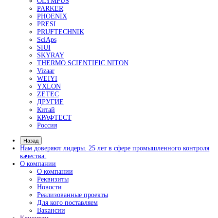
Размагничивающие установки
Системы УФ-освещения
Расходные материалы для магнитопорошкового ко
Принадлежности для МПД
Приборы для вихретокового контроля
Вихретоковые дефектоскопы
- Вихретоковые дефектоскопы Craftest
- Вихретоковое оборудование IBG
- Зонды и катушки для вихретокового контр
Дефектоскопы на вихретоковых матрицах
Многофункциональные вихретоковые дефектоско
Контроль коррозии трубопроводов под изоляцией
Контроль изоляции и покрытий
Комплектующие Elcometer
Приборы для контроля толщины сухих покрытий
- Толщиномеры покрытий Karl Deutsch
- Толщиномеры покрытий Elcometer
- Толщиномеры покрытий Константа
- Толщиномеры покрытий AKASCAN
Приборы для контроля качества покрытий
- Контроль сплошности покрытий
- Контроль толщины мокрого слоя
- Контроль толщины порошковых покрытий
- Контроль профиля поверхности