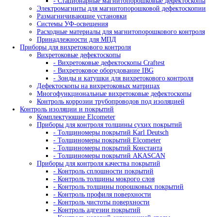
- Штативы, устройства крепления
Системы оцифровки рентгеновских снимков
Промышленные негатоскопы
Кроулеры рентгеновские
Промышленная рентгеновская пленка
- AGFA
- Kodak
- Тасма
Рентгено-телевизионные системы
- Камеры биологической защиты
- Рентгено-телевизионные системы серии 
- Рентгено-телевизионные системы серии 
Рентгеновские проявители и фиксажи
- Ручная проявка
- Машинная проявка
Усиливающие экраны
- Экраны усиливающие флюоресцентные
- Экраны усиливающие свинцовые
Принадлежности для радиографического контроля
- Денситометры
- Фотофонари
- Маркировочные знаки
- Эталоны чувствительности
- Универсальные шаблоны радиографа