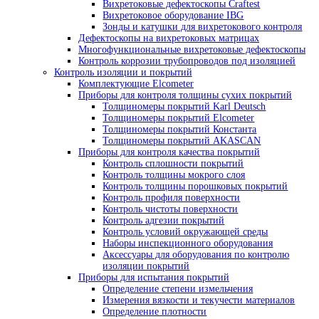
Твердомеры PROCEQ
Твердомеры МЕТ
Твердомеры Интротест
Твердомеры Машпроект
Твердомер по Бриннелю
Твердомеры по Виккерсу
Твердомеры по Роквеллу
Универсальные твердомеры
Портальные твердомеры
Дополнительное оборудование для твердоме
Оборудование для капиллярного контроля
Стенды для ручного капиллярного контроля
Линии капиллярного контроля
Системы УФ-освещения
Системы водоподготовки и очистки воды
Принадлежности для капиллярной дефектос
Расходные материалы
Оборудование для магнитопорошкового контроля
Магнитопорошковые дефектоскопы
Переносные магнитопорошковые дефек
Стационарные магнитопорошковые
дефектоскопы
Электромагниты для магнитопорошковой
дефектоскопии