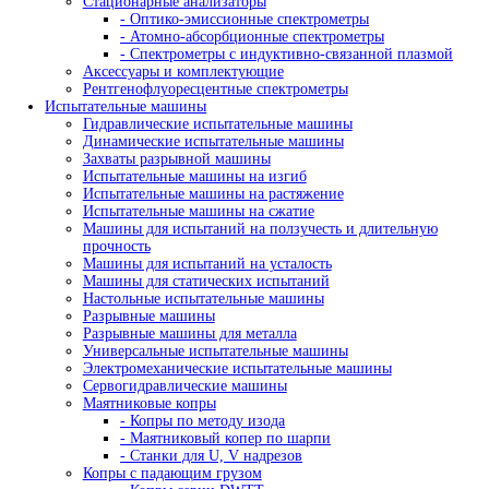
HITACHI
IBERTEST
IBG
IMATEK
jProbe
KARL DEUTSCH
KRAUTKRAMER (GE)
LANScientific
Leica
MAGNAFLUX
Nexcope
NIKON
OLYMPUS
PARKER
PHOENIX
PRESI
PRUFTECHNIK
SciAps
SIUI
SKYRAY
THERMO SCIENTIFIC NITON
Vizaar
WEIYI
YXLON