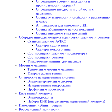
Размагничивающие установки
Системы УФ-освещения
Расходные материалы для магнитопорошков
контроля
Принадлежности для МПД
Приборы для вихретокового контроля
Вихретоковые дефектоскопы
Вихретоковые дефектоскопы Craftest
Вихретоковое оборудование IBG
Зонды и катушки для вихретокового ко
Дефектоскопы на вихретоковых матрицах
Многофункциональные вихретоковые дефек
Контроль коррозии трубопроводов под изол
Контроль изоляции и покрытий
Комплектующие Elcometer
Приборы для контроля толщины сухих покр
Толщиномеры покрытий Karl Deutsch
Толщиномеры покрытий Elcometer
Толщиномеры покрытий Константа
Толщиномеры покрытий AKASCAN
Приборы для контроля качества покрытий
Контроль сплошности покрытий
Контроль толщины мокрого слоя
Контроль толщины порошковых покры