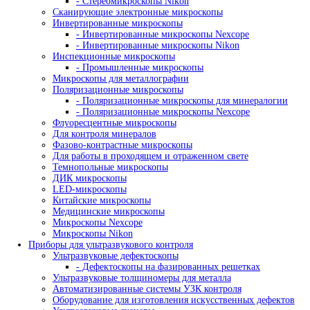
- Атомно-абсорбционные спектрометры
- Спектрометры с индуктивно-связанной пл
Аксессуары и комплектующие
Рентгенофлуоресцентные спектрометры
Испытательные машины
Гидравлические испытательные машины
Динамические испытательные машины
Захваты разрывной машины
Испытательные машины на изгиб
Испытательные машины на растяжение
Испытательные машины на сжатие
Машины для испытаний на ползучесть и длитель
прочность
Машины для испытаний на усталость
Машины для статических испытаний
Настольные испытательные машины
Разрывные машины
Разрывные машины для металла
Универсальные испытательные машины
Электромеханические испытательные машины
Сервогидравлические машины
Маятниковые копры
- Копры по методу изода
- Маятниковый копер по шарпи