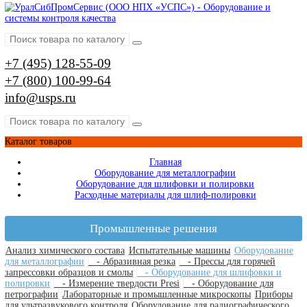
Упаковочные машины для шариков
Моечные машины
Туннельные моечные машины
Ультразвуковые ванны
Оптические измерительные системы
Видеоизмерительные системы
Измерительные микроскопы
Профильные проекторы
Визуальный контроль
Видеоэндоскопы
Наборы ВИК (визуально-измерительный контроль
Измерение глубины трещин
Коррозионный мониторинг
Производители
AFFRI
ARUN Technology
AXR
BRUKER
EDDYFI
GALDABINI
GE
HELLING
HITACHI
IBERTEST