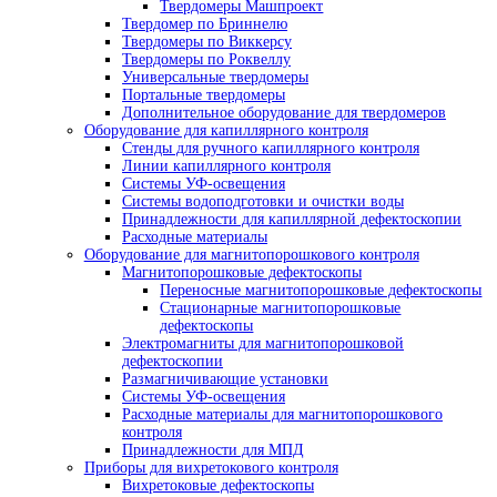
просвечивания труб
Пояса мерительные
Термопояс защитный
Термочехол защитный
Знаки радиационной опасности
Трафарет для расшифровки радиографи
снимков
Магнитные держатели
Промышленные маркеры
Резаки для рентгеновской пленки
Бумага светонепроницаемая
Проявочные машины для рентгеновской пле
Проявочные машины
Сушильные машины
Дополнительное оборудование
Аксессуары для проявочных машин
Дозиметры рентгеновские
Твердомеры
Динамические твердомеры
Переносные твердомеры
Стационарные твердомеры
Твердомеры для металла
Ультразвуковые твердомеры
Портативные твердомеры