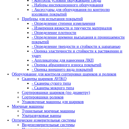
- Кассеты для рентгеновской пленки
- Пояса для кассет панорамного и фронтальн
просвечивания труб
- Пояса мерительные
- Термопояс защитный
- Термочехол защитный
- Знаки радиационной опасности
- Трафарет для расшифровки радиографичес
снимков
- Магнитные держатели
- Промышленные маркеры
- Резаки для рентгеновской пленки
- Бумага светонепроницаемая
Проявочные машины для рентгеновской пленки
- Проявочные машины
- Сушильные машины
- Дополнительное оборудование
- Аксессуары для проявочных машин
Дозиметры рентгеновские
Твердомеры
Динамические твердомеры
Переносные твердомеры
Стационарные твердомеры
Твердомеры для металла