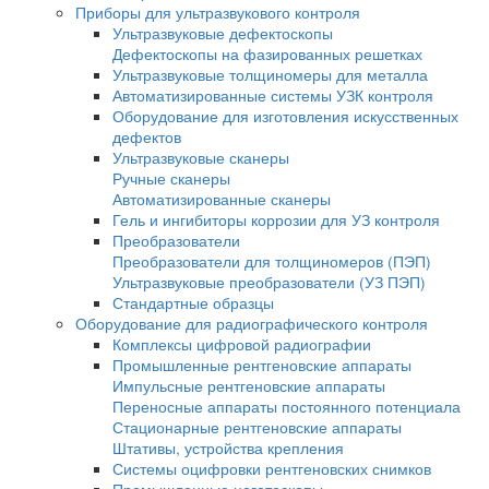
Инспекционные микроскопы
Промышленные микроскопы
Микроскопы для металлографии
Поляризационные микроскопы
Поляризационные микроскопы для минер
Поляризационные микроскопы Nexcope
Флуоресцентные микроскопы
Для контроля минералов
Фазово-контрастные микроскопы
Для работы в проходящем и отраженном 
Темнопольные микроскопы
ДИК микроскопы
LED-микроскопы
Китайские микроскопы
Медицинские микроскопы
Микроскопы Nexcope
Микроскопы Nikon
Приборы для ультразвукового контроля
Ультразвуковые дефектоскопы
Дефектоскопы на фазированных решетка
Ультразвуковые толщиномеры для металл