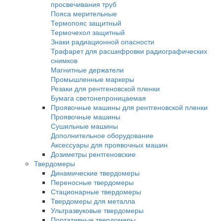
Кроулеры рентгеновские
Промышленная рентгеновская пленка
AGFA
Kodak
Тасма
Рентгено-телевизионные системы
Камеры биологической защиты
Рентгено-телевизионные системы серии 
Рентгено-телевизионные системы серии
Рентгеновские проявители и фиксажи
Ручная проявка
Машинная проявка
Усиливающие экраны
Экраны усиливающие флюоресцентные
Экраны усиливающие свинцовые
Принадлежности для радиографического 
Денситометры
Фотофонари
Маркировочные знаки
Эталоны чувствительности