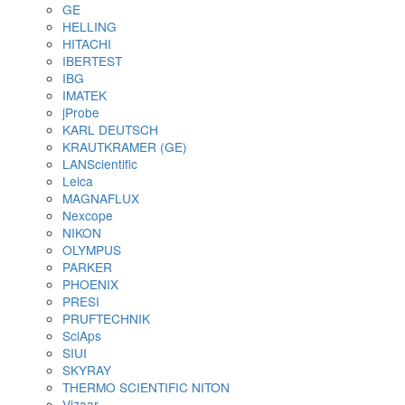
изоляции покрытий
Приборы для испытания покрытий
Определение степени измельчения
Измерения вязкости и текучести материал
Определение плотности
Определение времени высыхания и
проницаемости покрытий
Определение твердости и стойкости к ца
Оценка эластичности и стойкости к растя
удару
Аппликаторы для нанесения ЛКП
Оценка абразивного износа покрытий
Оценка внешнего вида покрытий
Оборудование для контроля сортировки шарик
роликов
Сканеры шариков AVIKO
Сканеры сухого типа
Сканеры мокрого типа
Сортировщики шариков (по диаметру)
Сортировщики роликов
Упаковочные машины для шариков