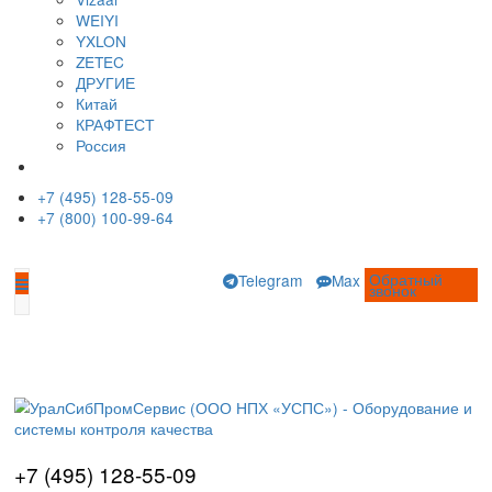
Моечные машины
Туннельные моечные машины
Ультразвуковые ванны
Оптические измерительные системы
Видеоизмерительные системы
Измерительные микроскопы
Профильные проекторы
Визуальный контроль
Видеоэндоскопы
Наборы ВИК (визуально-измерительный к
Измерение глубины трещин
Коррозионный мониторинг
Производители
AFFRI
ARUN Technology
AXR
BRUKER
EDDYFI
GALDABINI
GE