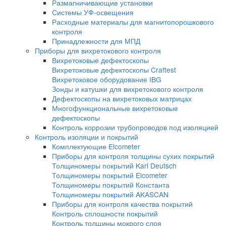
Динамические твердомеры
Переносные твердомеры
Стационарные твердомеры
Твердомеры для металла
Ультразвуковые твердомеры
Портативные твердомеры
Твердомеры PROCEQ
Твердомеры МЕТ
Твердомеры Интротест
Твердомеры Машпроект
Твердомер по Бриннелю
Твердомеры по Виккерсу
Твердомеры по Роквеллу
Универсальные твердомеры
Портальные твердомеры
Дополнительное оборудование для тверд
Оборудование для капиллярного контроля
Стенды для ручного капиллярного контро
Линии капиллярного контроля
Системы УФ-освещения