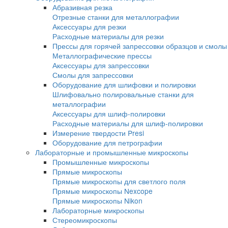
Электромеханические испытательные ма
Сервогидравлические машины
Маятниковые копры
Копры по методу изода
Маятниковый копер по шарпи
Станки для U, V надрезов
Копры с падающим грузом
Копры серии DWTT
Копры серии IM
Оборудование для металлографии
Абразивная резка
Отрезные станки для металлографии
Аксессуары для резки
Расходные материалы для резки
Прессы для горячей запрессовки образцо
Металлографические прессы
Аксессуары для запрессовки
Смолы для запрессовки
Оборудование для шлифовки и полировки
Шлифовально полировальные станки для