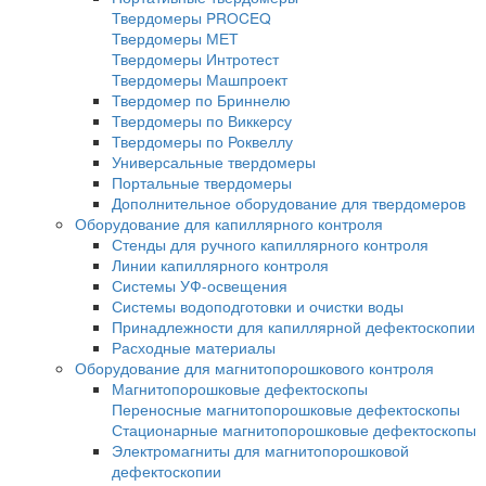
Универсальные шаблоны радиографа
Кассеты для рентгеновской пленки
Пояса для кассет панорамного и фронтал
просвечивания труб
Пояса мерительные
Термопояс защитный
Термочехол защитный
Знаки радиационной опасности
Трафарет для расшифровки радиографич
снимков
Магнитные держатели
Промышленные маркеры
Резаки для рентгеновской пленки
Бумага светонепроницаемая
Проявочные машины для рентгеновской п
Проявочные машины
Сушильные машины
Дополнительное оборудование
Аксессуары для проявочных машин
Дозиметры рентгеновские
Твердомеры