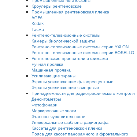
Автоматизированные системы УЗК контро
Оборудование для изготовления искусств
дефектов
Ультразвуковые сканеры
Ручные сканеры
Автоматизированные сканеры
Гель и ингибиторы коррозии для УЗ контр
Преобразователи
Преобразователи для толщиномеров (ПЭ
Ультразвуковые преобразователи (УЗ ПЭП
Стандартные образцы
Оборудование для радиографического контрол
Комплексы цифровой радиографии
Промышленные рентгеновские аппараты
Импульсные рентгеновские аппараты
Переносные аппараты постоянного потен
Стационарные рентгеновские аппараты
Штативы, устройства крепления
Системы оцифровки рентгеновских снимк
Промышленные негатоскопы