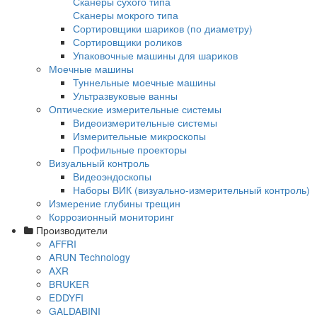
Многофункциональные вихретоковые
дефектоскопы
Контроль коррозии трубопроводов под из
Контроль изоляции и покрытий
Комплектующие Elcometer
Приборы для контроля толщины сухих по
Толщиномеры покрытий Karl Deutsch
Толщиномеры покрытий Elcometer
Толщиномеры покрытий Константа
Толщиномеры покрытий AKASCAN
Приборы для контроля качества покрытий
Контроль сплошности покрытий
Контроль толщины мокрого слоя
Контроль толщины порошковых покрытий
Контроль профиля поверхности
Контроль чистоты поверхности
Контроль адгезии покрытий
Контроль условий окружающей среды
Наборы инспекционного оборудования
Аксессуары для оборудования по контро