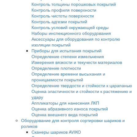
Системы водоподготовки и очистки воды
Принадлежности для капиллярной дефект
Расходные материалы
Оборудование для магнитопорошкового контро
Магнитопорошковые дефектоскопы
Переносные магнитопорошковые дефекто
Стационарные магнитопорошковые дефек
Электромагниты для магнитопорошковой
дефектоскопии
Размагничивающие установки
Системы УФ-освещения
Расходные материалы для магнитопорош
контроля
Принадлежности для МПД
Приборы для вихретокового контроля
Вихретоковые дефектоскопы
Вихретоковые дефектоскопы Craftest
Вихретоковое оборудование IBG
Зонды и катушки для вихретокового контр
Дефектоскопы на вихретоковых матрицах