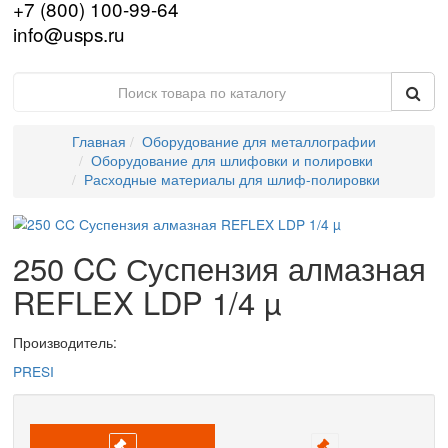
HELLING
HITACHI
IBERTEST
IBG
IMATEK
jProbe
KARL DEUTSCH
KRAUTKRAMER (GE)
LANScientific
Leica
MAGNAFLUX
Nexcope
NIKON
OLYMPUS
PARKER
PHOENIX
PRESI
PRUFTECHNIK
SciAps
SIUI